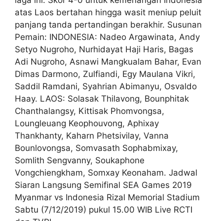
laga ini. Skor 4-0 untuk kemenangan Indonesia
atas Laos bertahan hingga wasit meniup peluit
panjang tanda pertandingan berakhir. Susunan
Pemain: INDONESIA: Nadeo Argawinata, Andy
Setyo Nugroho, Nurhidayat Haji Haris, Bagas
Adi Nugroho, Asnawi Mangkualam Bahar, Evan
Dimas Darmono, Zulfiandi, Egy Maulana Vikri,
Saddil Ramdani, Syahrian Abimanyu, Osvaldo
Haay. LAOS: Solasak Thilavong, Bounphitak
Chanthalangsy, Kittisak Phomvongsa,
Loungleuang Keophouvong, Aphixay
Thankhanty, Kaharn Phetsivilay, Vanna
Bounlovongsa, Somvasath Sophabmixay,
Somlith Sengvanny, Soukaphone
Vongchiengkham, Somxay Keonaham. Jadwal
Siaran Langsung Semifinal SEA Games 2019
Myanmar vs Indonesia Rizal Memorial Stadium
Sabtu (7/12/2019) pukul 15.00 WIB Live RCTI