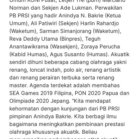
Umum KONI Pusat, Letjen TNI (purn) Marciano
Norman dan Sekjen Ade Lukman. Perwakilan
PB PRSI yang hadir Anindya N. Bakrie (Ketua
Umum), Ali Patiwiri (Sekjen) Harlin Rahardjo
(Waketum), Sarman Simanjorang (Waketum),
Reva Deddy Utama (Binpres), Teguh
Anantawikrama (Wasekjen), Zoraya Perucha
(Kabid Humas), Agus Susanto (Humas). Akuatik
sendiri dihuni beberapa cabang olahraga yakni
renang, loncat indah, polo air, renang artistik
dan renang perairan terbuka serta renang
master. Agenda terdekat adalah membahas
SEA Games 2019 Filipina, PON 2020 Papua dan
Olimpiade 2020 Jepang. “Kita mendapat
kehormatan dengan kunjungan dari PB PRSI
pimpinan Anindya Bakrie. Kita berbagi ilmu
bagaimana meningkatkan pembinaan prestasi
olahraga khususnya akuatik. Beliau