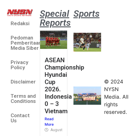
Special
Sports
Reports
Redaksi
Aston
Villa 3 -1
Pedoman
Indonesia
Pemberitaan
All Stars
Media Siber
August 2,
ASEAN
2026
Privacy
Championship
Jateng
Policy
Hyundai
juara
Cup
© 2024
Disclaimer
umum
2026.
NYSN
Kejurnas
Indonesia
Terms and
Media. All
Panahan
Conditions
0 – 3
rights
Junior di
Vietnam
reserved.
Kudus
Contact
Read
August 1,
Us
More
2026
August 4, 2026
FIBA U18