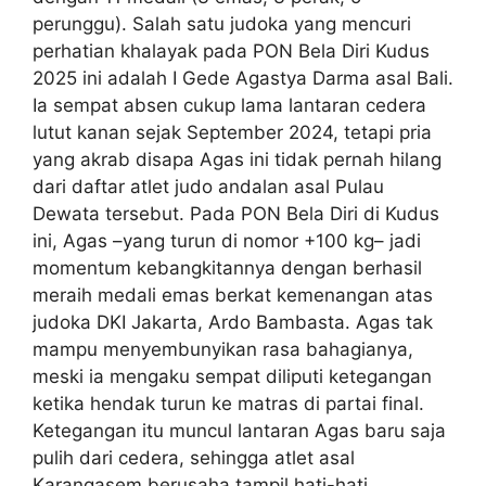
perunggu). Salah satu judoka yang mencuri
perhatian khalayak pada PON Bela Diri Kudus
2025 ini adalah I Gede Agastya Darma asal Bali.
Ia sempat absen cukup lama lantaran cedera
lutut kanan sejak September 2024, tetapi pria
yang akrab disapa Agas ini tidak pernah hilang
dari daftar atlet judo andalan asal Pulau
Dewata tersebut. Pada PON Bela Diri di Kudus
ini, Agas –yang turun di nomor +100 kg– jadi
momentum kebangkitannya dengan berhasil
meraih medali emas berkat kemenangan atas
judoka DKI Jakarta, Ardo Bambasta. Agas tak
mampu menyembunyikan rasa bahagianya,
meski ia mengaku sempat diliputi ketegangan
ketika hendak turun ke matras di partai final.
Ketegangan itu muncul lantaran Agas baru saja
pulih dari cedera, sehingga atlet asal
Karangasem berusaha tampil hati-hati