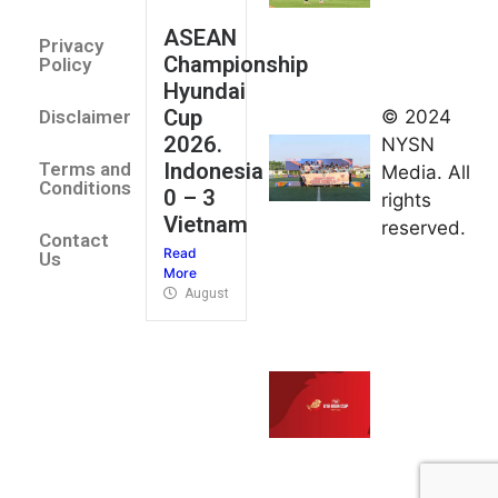
August 2,
ASEAN
2026
Privacy
Championship
Jateng
Policy
Hyundai
juara
Cup
© 2024
Disclaimer
umum
2026.
NYSN
Kejurnas
Indonesia
Terms and
Media. All
Panahan
Conditions
0 – 3
rights
Junior di
Vietnam
reserved.
Kudus
Contact
Read
August 1,
Us
More
2026
August 4, 2026
FIBA U18
Asia Cup
2026
tetapkan
jadwal da
pembagia
grup
August 1,