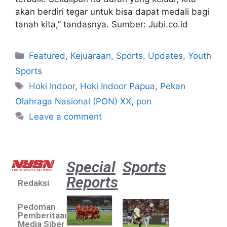
akan berdiri tegar untuk bisa dapat medali bagi
tanah kita,” tandasnya. Sumber: Jubi.co.id
Featured
,
Kejuaraan
,
Sports
,
Updates
,
Youth
Sports
Hoki Indoor
,
Hoki Indoor Papua
,
Pekan
Olahraga Nasional (PON) XX
,
pon
Leave a comment
Special
Sports
Reports
Redaksi
Aston
Villa 3 -1
Pedoman
Indonesia
Pemberitaan
All Stars
Media Siber