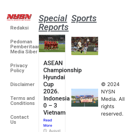
Special
Sports
Reports
Redaksi
Aston
Villa 3 -1
Pedoman
Indonesia
Pemberitaan
All Stars
Media Siber
August 2,
ASEAN
2026
Privacy
Championship
Jateng
Policy
Hyundai
juara
Cup
© 2024
Disclaimer
umum
2026.
NYSN
Kejurnas
Indonesia
Terms and
Media. All
Panahan
Conditions
0 – 3
rights
Junior di
Vietnam
reserved.
Kudus
Contact
Read
August 1,
Us
More
2026
August 4, 2026