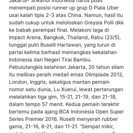
Jakarta- Srikandi Indonesia harus puas
menempati posisi runner up grup D Piala Uber
usai kalah tipis 2-3 atas China. Namun, hasil itu
sudah cukup untuk meloloskan Greysia Polii dkk
ke babak perempat final. Melakoni laga di
Impact Arena, Bangkok, Thailand, Rabu (23/5),
tunggal putri Ruselli Hartawan, yang turun di
partai kelima berhasil memangkas kekalahan
Indonesia dari Negeri Tirai Bambu.
Pebulutangkis kelahiran Jakarta, 20 tahun silam
itu melibas peraih medali emas Olimpiade 2012,
London, Inggris, sekaligus mantan pemain
nomor satu dunia, Lu Xuerui, lewat pertarungan
melelahkan tiga gim, 15-21, 21-19, dan 21-18,
dalam tempo 57 menit. Kedua pemain terakhir
bertemu pada ajang BCA Indonesia Open Super
Series Premier 2016. Ruselli menyerah rubber
game, 21-16, 8-21, dan 11-21. “Sempat mikir,