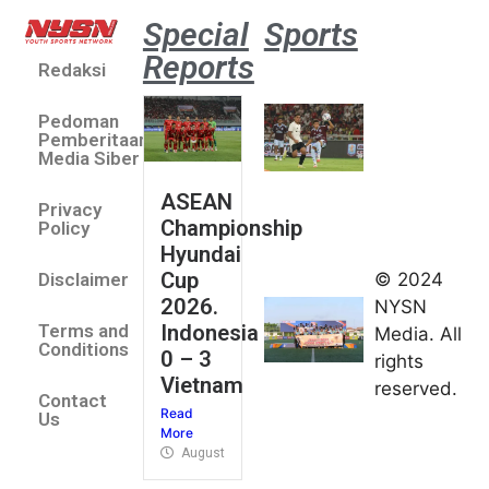
Special
Sports
Reports
Redaksi
Aston
Villa 3 -1
Pedoman
Indonesia
Pemberitaan
All Stars
Media Siber
August 2,
ASEAN
2026
Privacy
Championship
Jateng
Policy
Hyundai
juara
Cup
© 2024
Disclaimer
umum
2026.
NYSN
Kejurnas
Indonesia
Terms and
Media. All
Panahan
Conditions
0 – 3
rights
Junior di
Vietnam
reserved.
Kudus
Contact
Read
August 1,
Us
More
2026
August 4, 2026
FIBA U18
Asia Cup