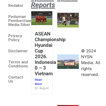
Reports
Redaksi
Aston
Villa 3 -1
Pedoman
Indonesia
Pemberitaan
All Stars
Media Siber
August 2,
ASEAN
2026
Privacy
Championship
Jateng
Policy
Hyundai
juara
Cup
© 2024
Disclaimer
umum
2026.
NYSN
Kejurnas
Indonesia
Terms and
Media. All
Panahan
Conditions
0 – 3
rights
Junior di
Vietnam
reserved.
Kudus
Contact
Read
August 1,
Us
More
2026
August 4, 2026
FIBA U18
Asia Cup
2026