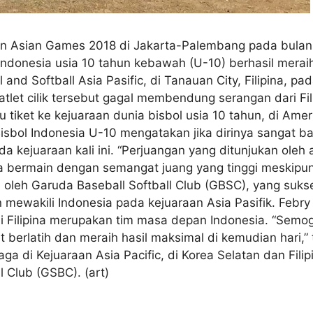
n Asian Games 2018 di Jakarta-Palembang pada bulan 
ndonesia usia 10 tahun kebawah (U-10) berhasil merai
nd Softball Asia Pasific, di Tanauan City, Filipina, pad
atlet cilik tersebut gagal membendung serangan dari Fil
tiket ke kejuaraan dunia bisbol usia 10 tahun, di Ame
Bisbol Indonesia U-10 mengatakan jika dirinya sangat ban
a kejuaraan kali ini. “Perjuangan yang ditunjukan oleh a
a bermain dengan semangat juang yang tinggi meskipun
kili oleh Garuda Baseball Softball Club (GBSC), yang su
an mewakili Indonesia pada kejuaraan Asia Pasifik. F
 Filipina merupakan tim masa depan Indonesia. “Semog
 berlatih dan meraih hasil maksimal di kemudian hari,” t
a di Kejuaraan Asia Pacific, di Korea Selatan dan Filip
l Club (GSBC). (art)