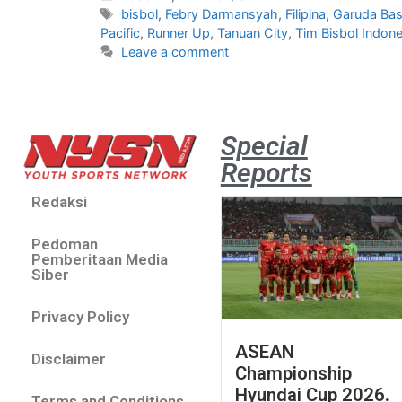
bisbol
,
Febry Darmansyah
,
Filipina
,
Garuda Bas
Pacific
,
Runner Up
,
Tanuan City
,
Tim Bisbol Indon
Leave a comment
Special
Reports
Redaksi
Pedoman
Pemberitaan Media
Siber
Privacy Policy
ASEAN
Disclaimer
Championship
Hyundai Cup 2026.
Terms and Conditions