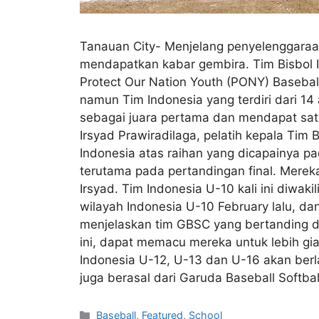
Tanauan City- Menjelang penyelenggaraa
mendapatkan kabar gembira. Tim Bisbol I
Protect Our Nation Youth (PONY) Baseball a
namun Tim Indonesia yang terdiri dari 14 
sebagai juara pertama dan mendapat satu 
Irsyad Prawiradilaga, pelatih kepala Tim 
Indonesia atas raihan yang dicapainya pad
terutama pada pertandingan final. Merek
Irsyad. Tim Indonesia U-10 kali ini diwa
wilayah Indonesia U-10 February lalu, d
menjelaskan tim GBSC yang bertanding di
ini, dapat memacu mereka untuk lebih giat
Indonesia U-12, U-13 dan U-16 akan berlag
juga berasal dari Garuda Baseball Softbal
Baseball
,
Featured
,
School