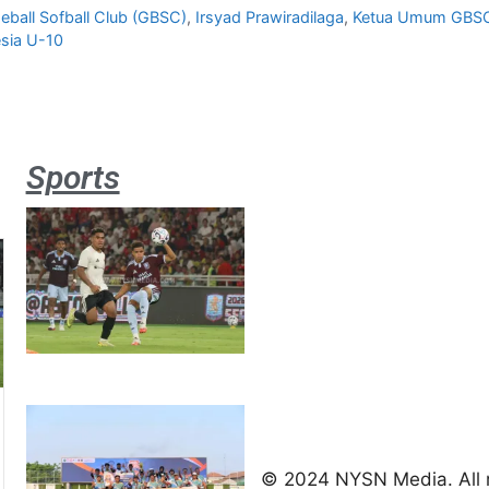
eball Sofball Club (GBSC)
,
Irsyad Prawiradilaga
,
Ketua Umum GBS
esia U-10
Sports
Aston
Villa 3 -1
Indonesia
All Stars
August 2,
2026
Jateng
juara
umum
Kejurnas
© 2024 NYSN Media. All r
Panahan