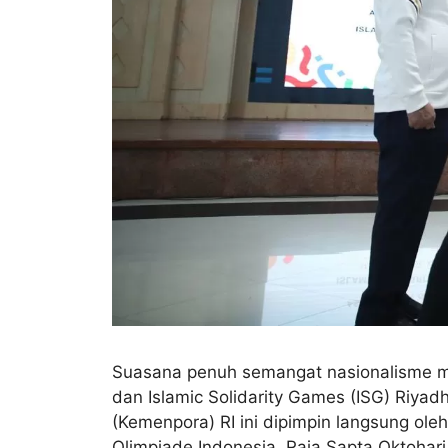
Suasana penuh semangat nasionalisme me
dan Islamic Solidarity Games (ISG) Riya
(Kemenpora) RI ini dipimpin langsung ole
Olimpiade Indonesia, Raja Sapta Oktohari.