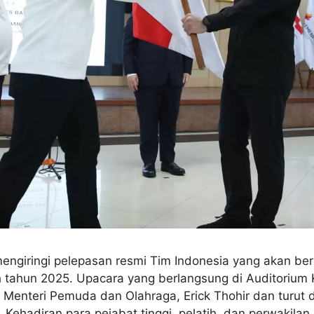
ngiringi pelepasan resmi Tim Indonesia yang akan ber
dh tahun 2025. Upacara yang berlangsung di Auditoriu
h Menteri Pemuda dan Olahraga, Erick Thohir dan turut
 Kehadiran para pejabat tinggi, pelatih, dan perwakilan