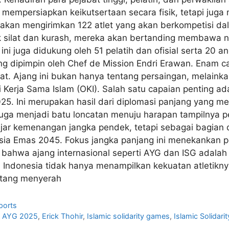
 mempersiapkan keikutsertaan secara fisik, tetapi ju
kan mengirimkan 122 atlet yang akan berkompetisi dala
ak silat dan kurash, mereka akan bertanding membawa 
ini juga didukung oleh 51 pelatih dan ofisial serta 20
 yang dipimpin oleh Chef de Mission Endri Erawan. Enam
lat. Ajang ini bukan hanya tentang persaingan, melainka
 Kerja Sama Islam (OKI). Salah satu capaian penting ad
25. Ini merupakan hasil dari diplomasi panjang yang 
uga menjadi batu loncatan menuju harapan tampilnya pe
ejar kemenangan jangka pendek, tetapi sebagai bagian
ia Emas 2045. Fokus jangka panjang ini menekankan pen
ahwa ajang internasional seperti AYG dan ISG adalah 
ni, Indonesia tidak hanya menampilkan kekuatan atletiknya,
ntang menyerah
ports
,
AYG 2025
,
Erick Thohir
,
Islamic solidarity games
,
Islamic Solidar