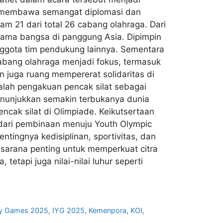
ga membawa semangat diplomasi dan
m 21 dari total 26 cabang olahraga. Dari
nama bangsa di panggung Asia. Dipimpin
 anggota tim pendukung lainnya. Sementara
 cabang olahraga menjadi fokus, termasuk
n juga ruang mempererat solidaritas di
alah pengakuan pencak silat sebagai
menunjukkan semakin terbukanya dunia
ncak silat di Olimpiade. Keikutsertaan
 dari pembinaan menuju Youth Olympic
tingnya kedisiplinan, sportivitas, dan
sarana penting untuk memperkuat citra
 tetapi juga nilai-nilai luhur seperti
ity Games 2025
,
IYG 2025
,
Kemenpora
,
KOI
,