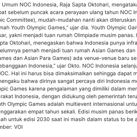
 Umum NOC Indonesia, Raja Sapta Oktohari, mengataka
epat sebelum puncak acara perayaan ulang tahun NOC I
mpic Committee), mudah-mudahan nanti akan diteruskan
umah Youth Olympic Games,” ujar dia. Youth Olympic G
sar, yakni menjadi tuan rumah Olimpiade musim panas. P
pta Oktohari, menegaskan bahwa Indonesia punya infra
belumnya pernah menjadi tuan rumah Asian Games dan 
ames dan Asian Para Games) ada venue-venue baru seper
ebanggaan Indonesia,” ujar Okto. NOC Indonesia selanj
C. Hal ini harus bisa dimaksimalkan sehingga dapat 
mengaku bahwa dirinya sangat percaya diri Indonesia m
pic Games karena pengalaman yang dimiliki dalam men
akat Indonesia, dengan didukung oleh pemerintah terut
h Olympic Games adalah multievent internasional untuk
lenggarakan empat tahun sekali. Edisi musim panas berik
ah untuk edisi 2030 saat ini masih dalam status to be
mber: VOI