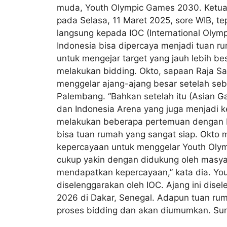
muda, Youth Olympic Games 2030. Ketua
pada Selasa, 11 Maret 2025, sore WIB, t
langsung kepada IOC (International Oly
Indonesia bisa dipercaya menjadi tuan r
untuk mengejar target yang jauh lebih be
melakukan bidding. Okto, sapaan Raja Sa
menggelar ajang-ajang besar setelah se
Palembang. “Bahkan setelah itu (Asian G
dan Indonesia Arena yang juga menjadi k
melakukan beberapa pertemuan dengan IO
bisa tuan rumah yang sangat siap. Okto 
kepercayaan untuk menggelar Youth Olym
cukup yakin dengan didukung oleh masyar
mendapatkan kepercayaan,” kata dia. Yout
diselenggarakan oleh IOC. Ajang ini dise
2026 di Dakar, Senegal. Adapun tuan rum
proses bidding dan akan diumumkan. Su