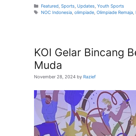
Featured
,
Sports
,
Updates
,
Youth Sports
NOC Indonesia
,
olimpiade
,
Olimpiade Remaja
,
KOI Gelar Bincang 
Muda
November 28, 2024
by
Razief