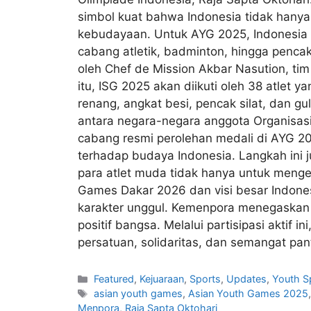
simbol kuat bahwa Indonesia tidak hanya
kebudayaan. Untuk AYG 2025, Indonesia a
cabang atletik, badminton, hingga penc
oleh Chef de Mission Akbar Nasution, tim 
itu, ISG 2025 akan diikuti oleh 38 atlet
renang, angkat besi, pencak silat, dan gu
antara negara-negara anggota Organisasi
cabang resmi perolehan medali di AYG 20
terhadap budaya Indonesia. Langkah ini j
para atlet muda tidak hanya untuk meng
Games Dakar 2026 dan visi besar Indones
karakter unggul. Kemenpora menegaskan b
positif bangsa. Melalui partisipasi aktif i
persatuan, solidaritas, dan semangat pa
Featured
,
Kejuaraan
,
Sports
,
Updates
,
Youth S
asian youth games
,
Asian Youth Games 2025
Menpora
,
Raja Sapta Oktohari