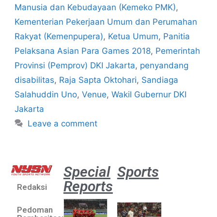
Manusia dan Kebudayaan (Kemeko PMK)
,
Kementerian Pekerjaan Umum dan Perumahan
Rakyat (Kemenpupera)
,
Ketua Umum
,
Panitia
Pelaksana Asian Para Games 2018
,
Pemerintah
Provinsi (Pemprov) DKI Jakarta
,
penyandang
disabilitas
,
Raja Sapta Oktohari
,
Sandiaga
Salahuddin Uno
,
Venue
,
Wakil Gubernur DKI
Jakarta
Leave a comment
Special
Sports
Reports
Redaksi
Aston
Villa 3 -1
Pedoman
Indonesia