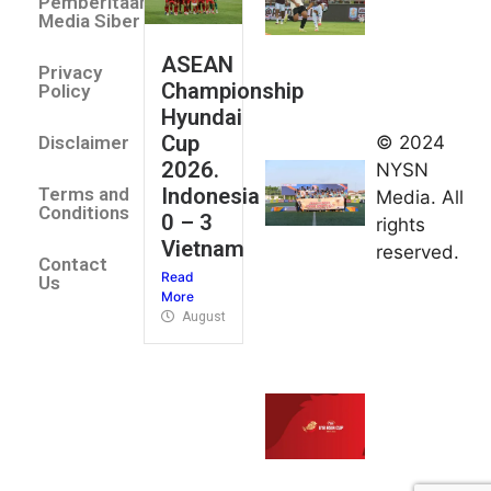
Pemberitaan
All Stars
Media Siber
August 2,
ASEAN
2026
Privacy
Championship
Jateng
Policy
Hyundai
juara
Cup
© 2024
Disclaimer
umum
2026.
NYSN
Kejurnas
Indonesia
Terms and
Media. All
Panahan
Conditions
0 – 3
rights
Junior di
Vietnam
reserved.
Kudus
Contact
Read
August 1,
Us
More
2026
August 4, 2026
FIBA U18
Asia Cup
2026
tetapkan
jadwal da
pembagia
grup