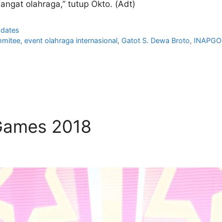
ngat olahraga,” tutup Okto. (Adt)
dates
mmitee
,
event olahraga internasional
,
Gatot S. Dewa Broto
,
INAPG
 Games 2018