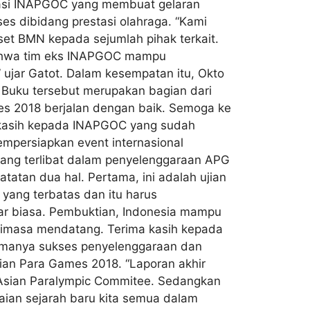
iasi INAPGOC yang membuat gelaran
es dibidang prestasi olahraga. “Kami
et BMN kepada sejumlah pihak terkait.
k bahwa tim eks INAPGOC mampu
jar Gatot. Dalam kesempatan itu, Okto
 Buku tersebut merupakan bagian dari
mes 2018 berjalan dengan baik. Semoga ke
a kasih kepada INAPGOC yang sudah
mpersiapkan event internasional
yang terlibat dalam penyelenggaraan APG
atatan dua hal. Pertama, ini adalah ujian
yang terbatas dan itu harus
uar biasa. Pembuktian, Indonesia mampu
 dimasa mendatang. Terima kasih kepada
amanya sukses penyelenggaraan dan
ian Para Games 2018. “Laporan akhir
 Asian Paralympic Commitee. Sedangkan
ian sejarah baru kita semua dalam