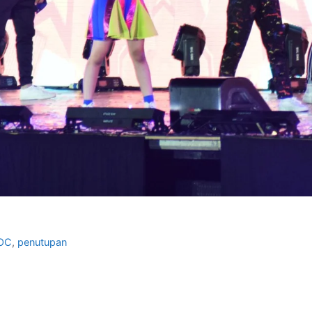
OC
,
penutupan