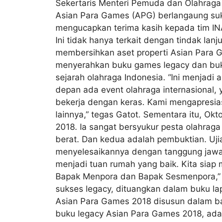
Sekertaris Menteri Pemuda dan Olahrag
Asian Para Games (APG) berlangaung sukse
mengucapkan terima kasih kepada tim INA
Ini tidak hanya terkait dengan tindak l
membersihkan aset properti Asian Para 
menyerahkan buku games legacy dan buku
sejarah olahraga Indonesia. “Ini menjad
depan ada event olahraga internasional
bekerja dengan keras. Kami mengapresia
lainnya,” tegas Gatot. Sementara itu, O
2018. Ia sangat bersyukur pesta olahraga t
berat. Dan kedua adalah pembuktian. Uji
menyelesaikannya dengan tanggung jawab 
menjadi tuan rumah yang baik. Kita sia
Bapak Menpora dan Bapak Sesmenpora,” 
sukses legacy, dituangkan dalam buku la
Asian Para Games 2018 disusun dalam ba
buku legacy Asian Para Games 2018, ada