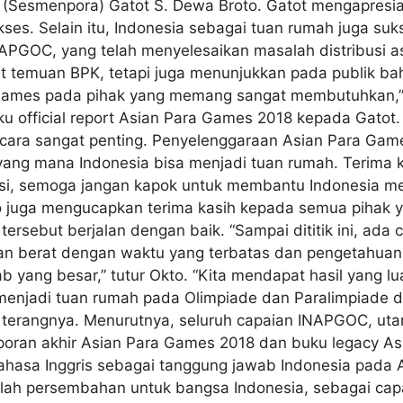
a (Sesmenpora) Gatot S. Dewa Broto. Gatot mengapres
s. Selain itu, Indonesia sebagai tuan rumah juga suks
PGOC, yang telah menyelesaikan masalah distribusi as
anjut temuan BPK, tetapi juga menunjukkan pada publi
Games pada pihak yang memang sangat membutuhkan,” u
 official report Asian Para Games 2018 kepada Gatot.
i acara sangat penting. Penyelenggaraan Asian Para Ga
, yang mana Indonesia bisa menjadi tuan rumah. Terim
si, semoga jangan kapok untuk membantu Indonesia me
kto juga mengucapkan terima kasih kepada semua pihak 
ersebut berjalan dengan baik. “Sampai dititik ini, ada c
an berat dengan waktu yang terbatas dan pengetahuan 
yang besar,” tutur Okto. “Kita mendapat hasil yang l
p menjadi tuan rumah pada Olimpiade dan Paralimpiade
terangnya. Menurutnya, seluruh capaian INAPGOC, ut
poran akhir Asian Para Games 2018 dan buku legacy As
hasa Inggris sebagai tanggung jawab Indonesia pada
lah persembahan untuk bangsa Indonesia, sebagai capa