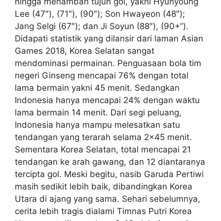
hingga menambah tujuh gol, yakni Hyunyoung
Lee (47″), (71″), (90″); Son Hwayeon (48″);
Jang Selgi (67″); dan Ji Soyun (88″), (90+”).
Didapati statistik yang dilansir dari laman Asian
Games 2018, Korea Selatan sangat
mendominasi permainan. Penguasaan bola tim
negeri Ginseng mencapai 76% dengan total
lama bermain yakni 45 menit. Sedangkan
Indonesia hanya mencapai 24% dengan waktu
lama bermain 14 menit. Dari segi peluang,
Indonesia hanya mampu melesatkan satu
tendangan yang terarah selama 2×45 menit.
Sementara Korea Selatan, total mencapai 21
tendangan ke arah gawang, dan 12 diantaranya
tercipta gol. Meski begitu, nasib Garuda Pertiwi
masih sedikit lebih baik, dibandingkan Korea
Utara di ajang yang sama. Sehari sebelumnya,
cerita lebih tragis dialami Timnas Putri Korea