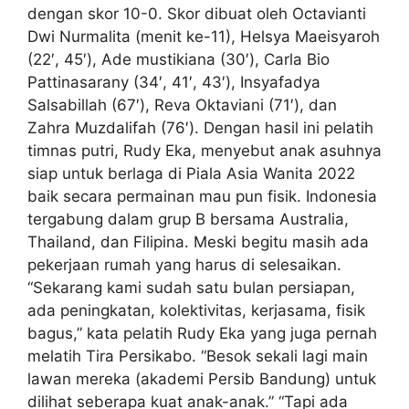
dengan skor 10-0. Skor dibuat oleh Octavianti
Dwi Nurmalita (menit ke-11), Helsya Maeisyaroh
(22′, 45′), Ade mustikiana (30′), Carla Bio
Pattinasarany (34′, 41′, 43′), Insyafadya
Salsabillah (67′), Reva Oktaviani (71′), dan
Zahra Muzdalifah (76′). Dengan hasil ini pelatih
timnas putri, Rudy Eka, menyebut anak asuhnya
siap untuk berlaga di Piala Asia Wanita 2022
baik secara permainan mau pun fisik. Indonesia
tergabung dalam grup B bersama Australia,
Thailand, dan Filipina. Meski begitu masih ada
pekerjaan rumah yang harus di selesaikan.
“Sekarang kami sudah satu bulan persiapan,
ada peningkatan, kolektivitas, kerjasama, fisik
bagus,” kata pelatih Rudy Eka yang juga pernah
melatih Tira Persikabo. “Besok sekali lagi main
lawan mereka (akademi Persib Bandung) untuk
dilihat seberapa kuat anak-anak.” “Tapi ada