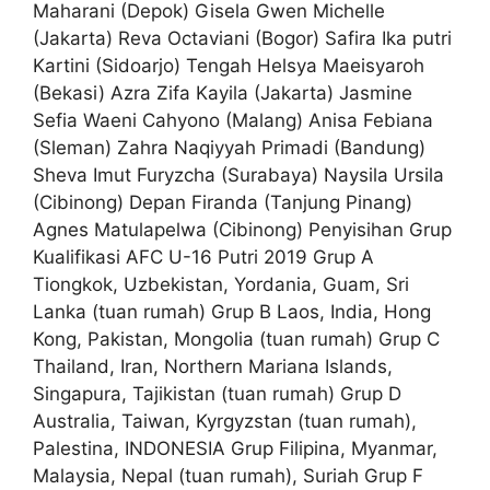
Maharani (Depok) Gisela Gwen Michelle
(Jakarta) Reva Octaviani (Bogor) Safira Ika putri
Kartini (Sidoarjo) Tengah Helsya Maeisyaroh
(Bekasi) Azra Zifa Kayila (Jakarta) Jasmine
Sefia Waeni Cahyono (Malang) Anisa Febiana
(Sleman) Zahra Naqiyyah Primadi (Bandung)
Sheva Imut Furyzcha (Surabaya) Naysila Ursila
(Cibinong) Depan Firanda (Tanjung Pinang)
Agnes Matulapelwa (Cibinong) Penyisihan Grup
Kualifikasi AFC U-16 Putri 2019 Grup A
Tiongkok, Uzbekistan, Yordania, Guam, Sri
Lanka (tuan rumah) Grup B Laos, India, Hong
Kong, Pakistan, Mongolia (tuan rumah) Grup C
Thailand, Iran, Northern Mariana Islands,
Singapura, Tajikistan (tuan rumah) Grup D
Australia, Taiwan, Kyrgyzstan (tuan rumah),
Palestina, INDONESIA Grup Filipina, Myanmar,
Malaysia, Nepal (tuan rumah), Suriah Grup F