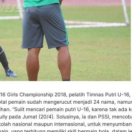
6 Girls Championship 2018, pelatih Timnas Putri U-16, 
i, total pemain sudah mengerucut menjadi 24 nama, nam
han. “Sulit mencari pemain putri U-16, karena tak ada ko
 Rully pada Jumat (20/4). Solusinya, ia dan PSSI, menc
kolah nasional maupun internasional, untuk menyumbang
n, yang terhitung memiliki skill bermain bola, dalam le