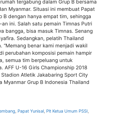
tuan rumah tergabung dalam Grup B bersama
, dan Myanmar. Situasi ini membuat Papat
rup B dengan hanya empat tim, sehingga
-an ini. Salah satu pemain Timnas Putri
ya bangga, bisa masuk Timnas. Senang
Syafira. Sedangkan, pelatih Thailand
n. “Memang benar kami menjadi wakil
rjadi perubahan komposisi pemain hampir
ya, semua tim berpeluang untuk
a. AFF U-16 Girls Championship 2018
tadion Atletik Jakabaring Sport City
ra Myanmar Grup B Indonesia Thailand
lembang
,
Papat Yunisal
,
Plt Ketua Umum PSSI
,