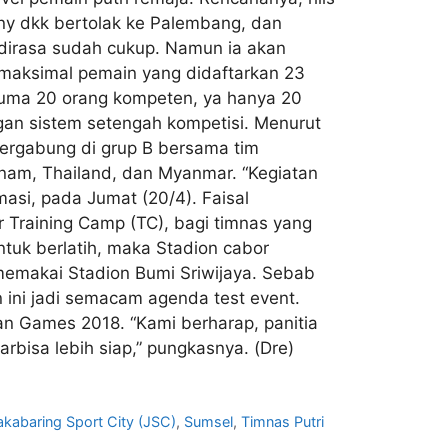
ny dkk bertolak ke Palembang, dan
y dirasa sudah cukup. Namun ia akan
maksimal pemain yang didaftarkan 23
cuma 20 orang kompeten, ya hanya 20
gan sistem setengah kompetisi. Menurut
 tergabung di grup B bersama tim
etnam, Thailand, dan Myanmar. “Kegiatan
rmasi, pada Jumat (20/4). Faisal
 Training Camp (TC), bagi timnas yang
tuk berlatih, maka Stadion cabor
 memakai Stadion Bumi Sriwijaya. Sebab
 ini jadi semacam agenda test event.
ian Games 2018. “Kami berharap, panitia
bisa lebih siap,” pungkasnya. (Dre)
Jakabaring Sport City (JSC)
,
Sumsel
,
Timnas Putri