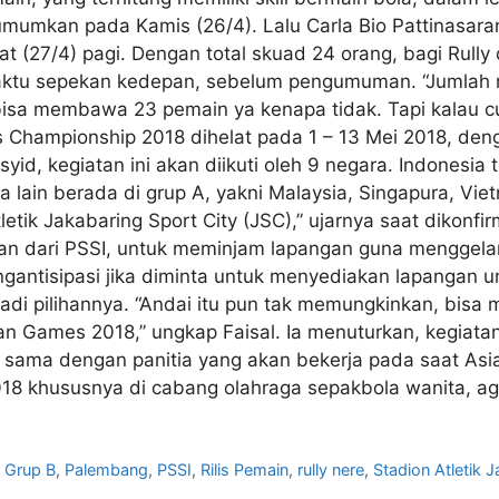
mumkan pada Kamis (26/4). Lalu Carla Bio Pattinasara
at (27/4) pagi. Dengan total skuad 24 orang, bagi Rull
waktu sepekan kedepan, sebelum pengumuman. “Jumlah 
 bisa membawa 23 pemain ya kenapa tidak. Tapi kalau 
 Championship 2018 dihelat pada 1 – 13 Mei 2018, den
yid, kegiatan ini akan diikuti oleh 9 negara. Indonesia
 lain berada di grup A, yakni Malaysia, Singapura, Vi
letik Jakabaring Sport City (JSC),” ujarnya saat dikonfi
aan dari PSSI, untuk meminjam lapangan guna menggelar
gantisipasi jika diminta untuk menyediakan lapangan un
adi pilihannya. “Andai itu pun tak memungkinkan, bisa
an Games 2018,” ungkap Faisal. Ia menuturkan, kegiatan
kan sama dengan panitia yang akan bekerja pada saat As
18 khususnya di cabang olahraga sepakbola wanita, agar
,
Grup B
,
Palembang
,
PSSI
,
Rilis Pemain
,
rully nere
,
Stadion Atletik 