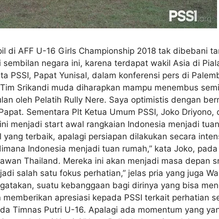
l di AFF U-16 Girls Championship 2018 tak dibebani tar
 sembilan negara ini, karena terdapat wakil Asia di Pia
ta PSSI, Papat Yunisal, dalam konferensi pers di Pale
 Tim Srikandi muda diharapkan mampu menembus semifi
an oleh Pelatih Rully Nere. Saya optimistis dengan ber
pat. Sementara Plt Ketua Umum PSSI, Joko Driyono, op
ini menjadi start awal rangkaian Indonesia menjadi tuan
l yang terbaik, apalagi persiapan dilakukan secara inte
na Indonesia menjadi tuan rumah,” kata Joko, pada Mi
lawan Thailand. Mereka ini akan menjadi masa depan sr
di salah satu fokus perhatian,” jelas pria yang juga Wak
ngatakan, suatu kebanggaan bagi dirinya yang bisa men
 memberikan apresiasi kepada PSSI terkait perhatian s
a Timnas Putri U-16. Apalagi ada momentum yang yang