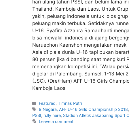
hari ulang tahun PSSI, dan belum lama in
Thailand, Kamboja dan Laos. Untuk Grup A
yakin, peluang Indonesia untuk lolos gr
peluang makin terbuka. Setidaknya runner
U-16, Syafira Azzahra Ramadhanti menga
bisa mewakili indonesia di ajang bergengs
Naruephon Kaenshon mengatakan meski ti
Asia di piala dunia U-16 tapi bukan berar
80 persen jika dibanding saat mengikuti 
memenangkan kompetisi ini. “Walau persi
digelar di Palembang, Sumsel, 1-13 Mei 
(JSC). (Dre/Ham) AFF U-16 Girls Champio
Kamboja Laos
Featured
,
Timnas Putri
9 Negara
,
AFF U-16 Girls Championship 2018
PSSI
,
rully nere
,
Stadion Atletik Jakabaring Sport C
Leave a comment