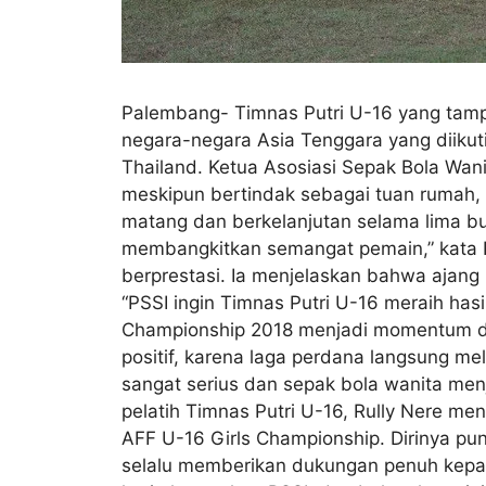
Palembang- Timnas Putri U-16 yang tampi
negara-negara Asia Tenggara yang diikuti
Thailand. Ketua Asosiasi Sepak Bola Wani
meskipun bertindak sebagai tuan rumah,
matang dan berkelanjutan selama lima bul
membangkitkan semangat pemain,” kata Pa
berprestasi. Ia menjelaskan bahwa ajang 
“PSSI ingin Timnas Putri U-16 meraih hasi
Championship 2018 menjadi momentum dima
positif, karena laga perdana langsung me
sangat serius dan sepak bola wanita menja
pelatih Timnas Putri U-16, Rully Nere me
AFF U-16 Girls Championship. Dirinya pun
selalu memberikan dukungan penuh kepad