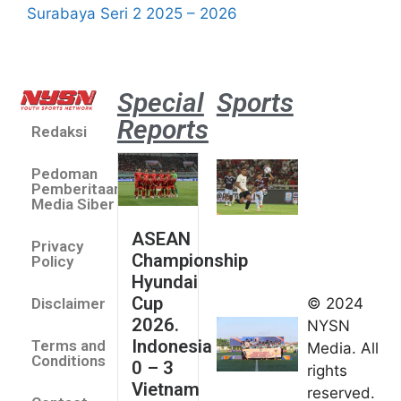
Surabaya Seri 2 2025 – 2026
Special
Sports
Reports
Redaksi
Aston
Villa 3 -1
Pedoman
Indonesia
Pemberitaan
All Stars
Media Siber
August 2,
ASEAN
2026
Privacy
Championship
Jateng
Policy
Hyundai
juara
Cup
© 2024
Disclaimer
umum
2026.
NYSN
Kejurnas
Indonesia
Terms and
Media. All
Panahan
Conditions
0 – 3
rights
Junior di
Vietnam
reserved.
Kudus