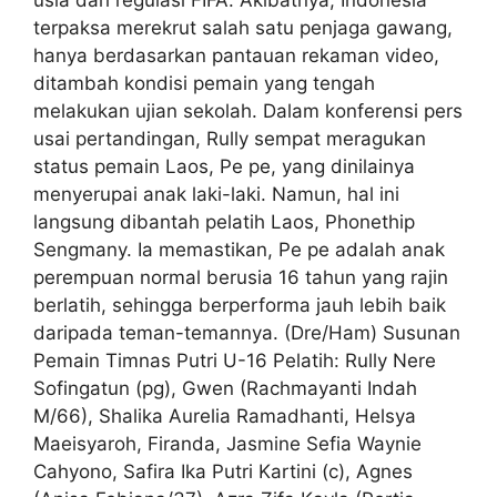
terpaksa merekrut salah satu penjaga gawang,
hanya berdasarkan pantauan rekaman video,
ditambah kondisi pemain yang tengah
melakukan ujian sekolah. Dalam konferensi pers
usai pertandingan, Rully sempat meragukan
status pemain Laos, Pe pe, yang dinilainya
menyerupai anak laki-laki. Namun, hal ini
langsung dibantah pelatih Laos, Phonethip
Sengmany. Ia memastikan, Pe pe adalah anak
perempuan normal berusia 16 tahun yang rajin
berlatih, sehingga berperforma jauh lebih baik
daripada teman-temannya. (Dre/Ham) Susunan
Pemain Timnas Putri U-16 Pelatih: Rully Nere
Sofingatun (pg), Gwen (Rachmayanti Indah
M/66), Shalika Aurelia Ramadhanti, Helsya
Maeisyaroh, Firanda, Jasmine Sefia Waynie
Cahyono, Safira Ika Putri Kartini (c), Agnes