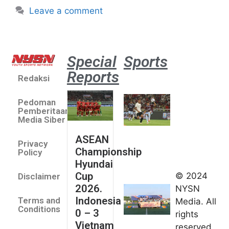
Leave a comment
Special
Sports
Reports
Redaksi
Aston
Villa 3 -1
Pedoman
Indonesia
Pemberitaan
All Stars
Media Siber
August 2,
ASEAN
2026
Privacy
Championship
Jateng
Policy
Hyundai
juara
Cup
© 2024
Disclaimer
umum
2026.
NYSN
Kejurnas
Indonesia
Terms and
Media. All
Panahan
Conditions
0 – 3
rights
Junior di
Vietnam
reserved.
Kudus