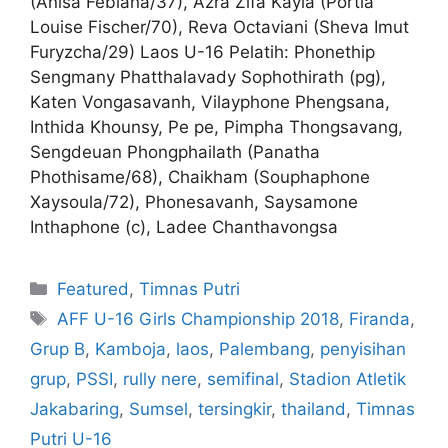
(Anisa Febiana/37), Azra Zifa Kayla (Portia
Louise Fischer/70), Reva Octaviani (Sheva Imut
Furyzcha/29) Laos U-16 Pelatih: Phonethip
Sengmany Phatthalavady Sophothirath (pg),
Katen Vongasavanh, Vilayphone Phengsana,
Inthida Khounsy, Pe pe, Pimpha Thongsavang,
Sengdeuan Phongphailath (Panatha
Phothisame/68), Chaikham (Souphaphone
Xaysoula/72), Phonesavanh, Saysamone
Inthaphone (c), Ladee Chanthavongsa
Featured
,
Timnas Putri
AFF U-16 Girls Championship 2018
,
Firanda
,
Grup B
,
Kamboja
,
laos
,
Palembang
,
penyisihan
grup
,
PSSI
,
rully nere
,
semifinal
,
Stadion Atletik
Jakabaring
,
Sumsel
,
tersingkir
,
thailand
,
Timnas
Putri U-16