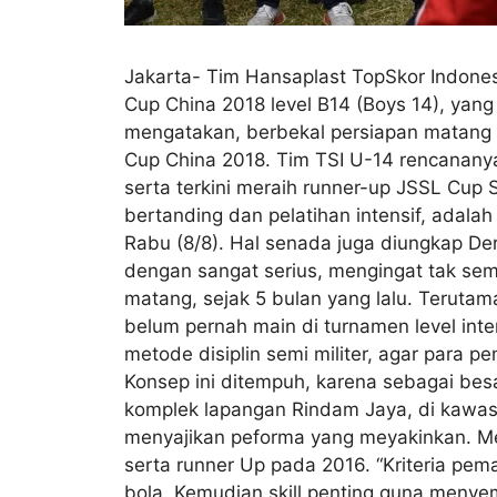
Jakarta- Tim Hansaplast TopSkor Indones
Cup China 2018 level B14 (Boys 14), yan
mengatakan, berbekal persiapan matang d
Cup China 2018. Tim TSI U-14 rencananya
serta terkini meraih runner-up JSSL Cup 
bertanding dan pelatihan intensif, adalah
Rabu (8/8). Hal senada juga diungkap De
dengan sangat serius, mengingat tak sem
matang, sejak 5 bulan yang lalu. Teruta
belum pernah main di turnamen level int
metode disiplin semi militer, agar para 
Konsep ini ditempuh, karena sebagai besar
komplek lapangan Rindam Jaya, di kawasan
menyajikan peforma yang meyakinkan. Meli
serta runner Up pada 2016. “Kriteria pe
bola. Kemudian skill penting guna menye