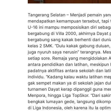
Tangerang Selatan – Menjadi pemain yang 
mendapatkan kemampuan tersebut, tapi ti
U-16 ini mampu memposisikan diri sebag
bergabung di Villa 2000, akhirnya Dayat
bergabung sang kakak berhenti dari dunia
kelas 2 SMK. “Dulu kakak gabung duluan, 
juga nyuruh saya nerusin” terangnya. Mesk
setiap sore. Remaja yang mengidolakan 
antara pendidikan dan latihan, meskipun
padatnya aktifitas antara sekolah dan l
individu. “Kadang kalau waktu latihan me
gak sempet makan ya di sekolah jajan dul
turnamen Dayat kerap dipanggil guna mem
Menpora, hingga Liga TopSkor. “Dari sakin
bengkak lumayan gede, langsung dikompr
di Liga Indonesia, oleh karena itu Ia opt