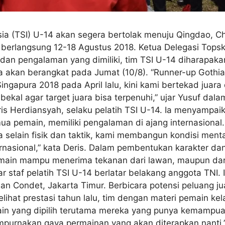
ia (TSI) U-14 akan segera bertolak menuju Qingdao, C
g berlangsung 12-18 Agustus 2018. Ketua Delegasi Top
an pengalaman yang dimiliki, tim TSI U-14 diharapaka
 akan berangkat pada Jumat (10/8). “Runner-up Gothia
Singapura 2018 pada April lalu, kini kami bertekad juar
 bekal agar target juara bisa terpenuhi,” ujar Yusuf da
ris Herdiansyah, selaku pelatih TSI U-14. Ia menyampai
ua pemain, memiliki pengalaman di ajang internasional
ma selain fisik dan taktik, kami membangun kondisi men
ernasional,” kata Deris. Dalam pembentukan karakter d
pemain mampu menerima tekanan dari lawan, maupun dari
 staf pelatih TSI U-14 berlatar belakang anggota TNI. Ia
 Condet, Jakarta Timur. Berbicara potensi peluang juar
hat prestasi tahun lalu, tim dengan materi pemain kel
main yang dipilih terutama mereka yang punya kemampua
mpurnakan gaya permainan yang akan diterapkan nanti,