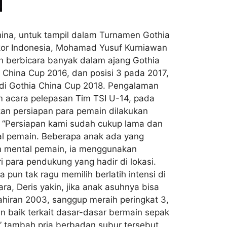
hina, untuk tampil dalam Turnamen Gothia
skor Indonesia, Mohamad Yusuf Kurniawan
n berbicara banyak dalam ajang Gothia
 China Cup 2016, dan posisi 3 pada 2017,
a di Gothia China Cup 2018. Pengalaman
lam acara pelepasan Tim TSI U-14, pada
kan persiapan para pemain dilakukan
. “Persiapan kami sudah cukup lama dan
tal pemain. Beberapa anak ada yang
an mental pemain, ia menggunakan
 para pendukung yang hadir di lokasi.
 pun tak ragu memilih berlatih intensi di
a, Deris yakin, jika anak asuhnya bisa
ahiran 2003, sanggup meraih peringkat 3,
n baik terkait dasar-dasar bermain sepak
” tambah pria berbadan subur tersebut.