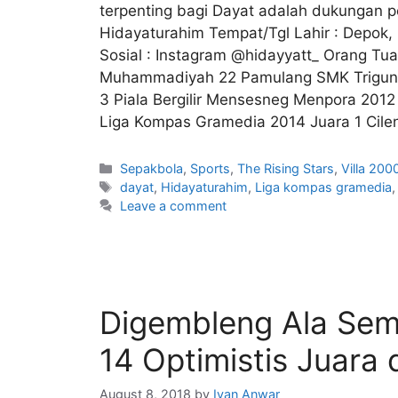
terpenting bagi Dayat adalah dukungan pe
Hidayaturahim Tempat/Tgl Lahir : Depok
Sosial : Instagram @hidayyatt_ Orang Tua
Muhammadiyah 22 Pamulang SMK Triguna 
3 Piala Bergilir Mensesneg Menpora 2012
Liga Kompas Gramedia 2014 Juara 1 Cile
Sepakbola
,
Sports
,
The Rising Stars
,
Villa 200
dayat
,
Hidayaturahim
,
Liga kompas gramedia
Leave a comment
Digembleng Ala Semi
14 Optimistis Juara 
August 8, 2018
by
Ivan Anwar