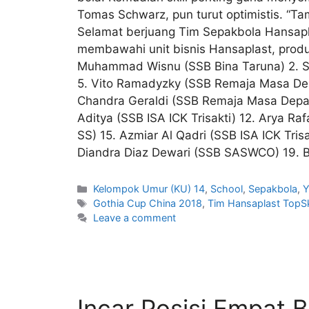
Tomas Schwarz, pun turut optimistis. “
Selamat berjuang Tim Sepakbola Hansapla
membawahi unit bisnis Hansaplast, produ
Muhammad Wisnu (SSB Bina Taruna) 2. Sya
5. Vito Ramadyzky (SSB Remaja Masa Depa
Chandra Geraldi (SSB Remaja Masa Depan)
Aditya (SSB ISA ICK Trisakti) 12. Arya R
SS) 15. Azmiar Al Qadri (SSB ISA ICK Tris
Diandra Diaz Dewari (SSB SASWCO) 19. Be
Kelompok Umur (KU) 14
,
School
,
Sepakbola
,
Y
Gothia Cup China 2018
,
Tim Hansaplast TopSk
Leave a comment
Incar Posisi Empat 