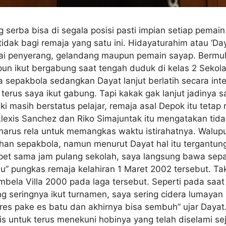
serba bisa di segala posisi pasti impian setiap pemai
dak bagi remaja yang satu ini. Hidayaturahim atau ‘Da
ai penyerang, gelandang maupun pemain sayap. Bermula
 pun ikut bergabung saat tengah duduk di kelas 2 Sekol
 sepakbola sedangkan Dayat lanjut berlatih secara int
terus saya ikut gabung. Tapi kakak gak lanjut jadinya 
i masih berstatus pelajar, remaja asal Depok itu tetap 
Alexis Sanchez dan Riko Simajuntak itu mengatakan ti
 harus rela untuk memangkas waktu istirahatnya. Walup
atihan sepakbola, namun menurut Dayat hal itu tergant
pet sama jam pulang sekolah, saya langsung bawa sepatu
u” pungkas remaja kelahiran 1 Maret 2002 tersebut. Tak
bela Villa 2000 pada laga tersebut. Seperti pada saat
g seringnya ikut turnamen, saya sering cidera lumayan s
es pake es batu dan akhirnya bisa sembuh” ujar Dayat
imis untuk terus menekuni hobinya yang telah diselami se