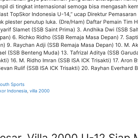
Tampil di tingkat internasional semoga bisa mengasah
st TopSkor Indonesia U-14,” ucap Direktur Pemasaran P
k plester penutup luka. (Dre/Ham) Daftar Pemain Tim H
rif Slamet (SSB Saint Prima) 3. Andhika Dwi (SSB Salf
n) 6. Richko Ridho (SSB Remaja Masa Depan) 7. Saptian
 9. Raychan Adji (SSB Remaja Masa Depan) 10. M. Akiel
afael (SSB Benteng Muda) 13. Tafrizal Aditya (SSB Garud
akti) 16. M. Ridho Imran (SSB ISA ICK Trisakti) 17. Aron
van Rulif (SSB ISA ICK Trisakti) 20. Rayhan Everhard 
outh Sports
or Indonesia
,
villa 2000
Besar, Villa 2000 U-12 Siap