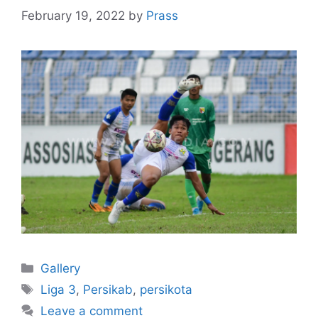
February 19, 2022
by
Prass
Gallery
Liga 3
,
Persikab
,
persikota
Leave a comment