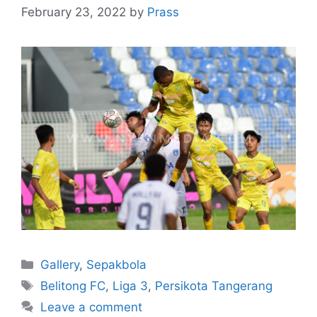
February 23, 2022
by
Prass
Gallery
,
Sepakbola
Belitong FC
,
Liga 3
,
Persikota Tangerang
Leave a comment