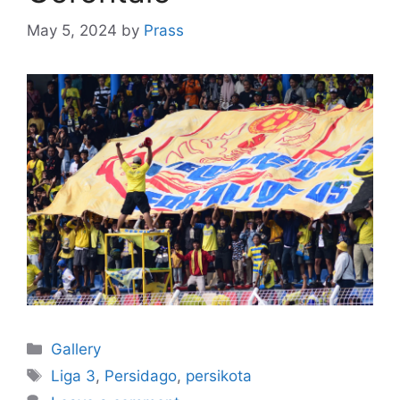
May 5, 2024
by
Prass
Gallery
Liga 3
,
Persidago
,
persikota