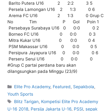
Barito Putera U16 2 2:2 3 5
Persela Lamongan U16 2 1:3 0 6
Arema FC U16 2 1:3 0 Grup C
No Tim P Gol Poin 1
Persebaya Surabaya U16 0 0:0 0 2
Borneo FC U16 0 0:0 0 3
Mitra Kukar U16 0 0:0 0 4
PSM Makassar U16 0 0:0 0 5
Persipura Jayapura U16 0 0:0 0 6
Perseru Serui U16 0 0:0 0
#Grup C partai perdana baru akan
dilangsungkan pada Minggu (23/9)
Elite Pro Academy
,
Featured
,
Sepakbola
,
Youth Sports
Blitz Tarigan
,
Kompetisi Elite Pro Academy
U-16 2018
,
Persija Jakarta U-16
,
PSSI
,
sepak