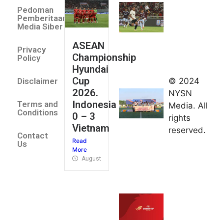
Villa 3 -1
Pedoman
Indonesia
Pemberitaan
All Stars
Media Siber
August 2,
ASEAN
2026
Privacy
Championship
Jateng
Policy
Hyundai
juara
Cup
© 2024
Disclaimer
umum
2026.
NYSN
Kejurnas
Indonesia
Terms and
Media. All
Panahan
Conditions
0 – 3
rights
Junior di
Vietnam
reserved.
Kudus
Contact
Read
August 1,
Us
More
2026
August 4, 2026
FIBA U18
Asia Cup
2026
tetapkan
jadwal da