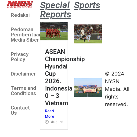
Special
Sports
Reports
Redaksi
Aston
Villa 3 -1
Pedoman
Indonesia
Pemberitaan
All Stars
Media Siber
August 2,
ASEAN
2026
Privacy
Championship
Jateng
Policy
Hyundai
juara
Cup
© 2024
Disclaimer
umum
2026.
NYSN
Kejurnas
Indonesia
Terms and
Media. All
Panahan
Conditions
0 – 3
rights
Junior di
Vietnam
reserved.
Kudus
Contact
Read
August 1,
Us
More
2026
August 4, 2026
FIBA U18
Asia Cup