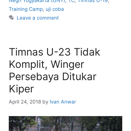
Negri Yogyakarta (UNY)
,
TC
,
Timnas U-19
,
Training Camp
,
uji coba
Leave a comment
Timnas U-23 Tidak
Komplit, Winger
Persebaya Ditukar
Kiper
April 24, 2018
by
Ivan Anwar