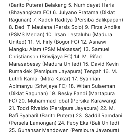
(Barito Putera) Belakang 5. Nurhidayat Haris
(Bhayangkara FC) 6. Julyano Pratama (Diklat
Ragunan) 7. Kadek Raditya (Persiba Balikpapan)
8. Dedi T Maulana (Persis Solo) 9. Firza Andika
(PSMS Medan) 10. Irsan Lestaluhu (Madura
United) 11. M. Firly (Bogor FC) 12. Asnawi
Mangku Alam (PSM Makassar) 13. Samuel
Christianson (Sriwijaya FC) 14. M. Rifad
Marasabessy (Madura United) 15. David Kevin
Rumakiek (Persipura Jayapura) Tengah 16. M.
Luthfi Kamal (Mitra Kukar) 17. Syahrian
Abimanyu (Sriwijaya FC) 18. Witan Sulaeman
(Diklat Ragunan) 19. Resky Fandi (Martapura
FC) 20. Muhammad Iqbal (Persika Karawang)
21. Todd Rivaldo (Persipura Jayapura) 22. M.
Rafi Syaharil (Barito Putera) 23. Saddil Ramdani
(Persela Lamongan) 24. Feby Eka (Bali United)
25. Gunansar Mandowen (Persipura Jayapura)