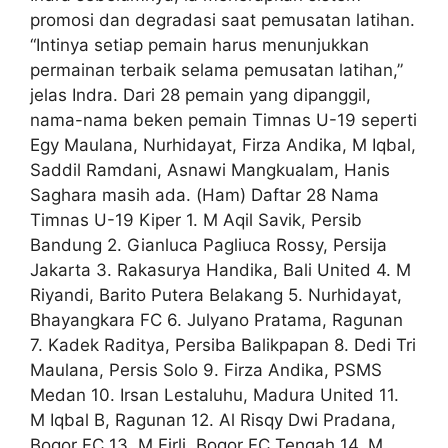
promosi dan degradasi saat pemusatan latihan.
“Intinya setiap pemain harus menunjukkan
permainan terbaik selama pemusatan latihan,”
jelas Indra. Dari 28 pemain yang dipanggil,
nama-nama beken pemain Timnas U-19 seperti
Egy Maulana, Nurhidayat, Firza Andika, M Iqbal,
Saddil Ramdani, Asnawi Mangkualam, Hanis
Saghara masih ada. (Ham) Daftar 28 Nama
Timnas U-19 Kiper 1. M Aqil Savik, Persib
Bandung 2. Gianluca Pagliuca Rossy, Persija
Jakarta 3. Rakasurya Handika, Bali United 4. M
Riyandi, Barito Putera Belakang 5. Nurhidayat,
Bhayangkara FC 6. Julyano Pratama, Ragunan
7. Kadek Raditya, Persiba Balikpapan 8. Dedi Tri
Maulana, Persis Solo 9. Firza Andika, PSMS
Medan 10. Irsan Lestaluhu, Madura United 11.
M Iqbal B, Ragunan 12. Al Risqy Dwi Pradana,
Bogor FC 13. M Firli, Bogor FC Tengah 14. M