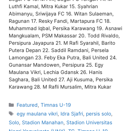
Luthfi Kamal, Mitra Kukar 15. Syahrian
Abimanyu, Sriwijaya FC 16. Witan Sulaeman,
Ragunan 17. Resky Fandi, Martapura FC 18.
Muhammad Iqbal, Persika Karawang 19. Asnawi
Mangkualam, PSM Makassar 20. Todd Rivaldo,
Persipura Jayapura 21. M Rafi Syarahil, Barito
Putera Depan 22. Saddil Ramdani, Persela
Lamongan 23. Feby Eka Putra, Bali United 24.
Gunansar Mandowen, Persipura 25. Egy
Maulana Vikri, Lechia Gdansk 26. Hanis
Saghara, Bali United 27. Aji Kusuma, Persika
Karawang 28. M Rafli Mursalim, Mitra Kukar
Featured
,
Timnas U-19
egy maulana vikri
,
Idra Sjafri
,
persis solo
,
Solo
,
Stadion Manahan
,
Stadion Universitas