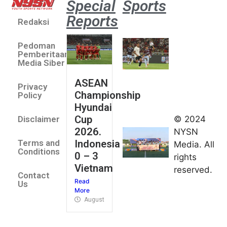
Special
Sports
Reports
Redaksi
Aston
Villa 3 -1
Pedoman
Indonesia
Pemberitaan
All Stars
Media Siber
August 2,
ASEAN
2026
Privacy
Championship
Jateng
Policy
Hyundai
juara
Cup
© 2024
Disclaimer
umum
2026.
NYSN
Kejurnas
Indonesia
Terms and
Media. All
Panahan
Conditions
0 – 3
rights
Junior di
Vietnam
reserved.
Kudus
Contact
Read
August 1,
Us
More
2026
August 4, 2026
FIBA U18
Asia Cup