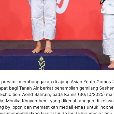
prestasi membanggakan di ajang Asian Youth Games 2025
 bagi Tanah Air berkat penampilan gemilang Sashenk
xhibition World Bahrain, pada Kamis (30/10/2025) malam
ia, Monika Khuyenthem, yang dikenal tangguh di kelasn
g by Ippon dan memastikan medali emas untuk Indone
us memperlihatkan kualitas judo muda Indonesia yang ki