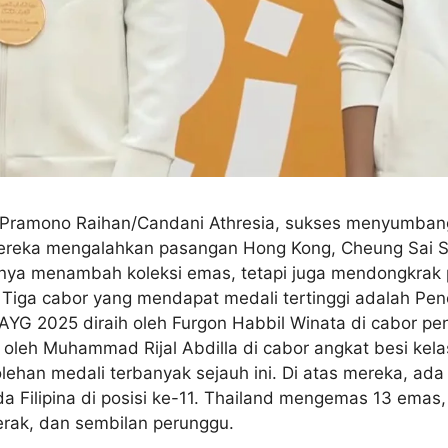
 Pramono Raihan/Candani Athresia, sukses menyumbang
ereka mengalahkan pasangan Hong Kong, Cheung Sai Shi
anya menambah koleksi emas, tetapi juga mendongkrak p
Tiga cabor yang mendapat medali tertinggi adalah Penca
YG 2025 diraih oleh Furgon Habbil Winata di cabor pen
eh Muhammad Rijal Abdilla di cabor angkat besi kelas
ehan medali terbanyak sejauh ini. Di atas mereka, ada 
 Filipina di posisi ke-11. Thailand mengemas 13 emas
erak, dan sembilan perunggu.