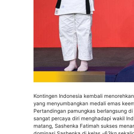
Kontingen Indonesia kembali menorehkan 
yang menyumbangkan medali emas keempat
Pertandingan pamungkas berlangsung di E
sangat percaya diri menghadapi wakil Ind
matang, Sashenka Fatimah sukses menan
dominasi Sashenka di kelas -63kg sekalig