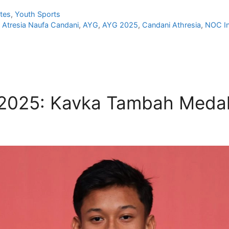
tes
,
Youth Sports
,
Atresia Naufa Candani
,
AYG
,
AYG 2025
,
Candani Athresia
,
NOC I
2025: Kavka Tambah Medali