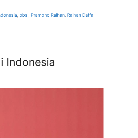
ndonesia
,
pbsi
,
Pramono Raihan
,
Raihan Daffa
 Indonesia