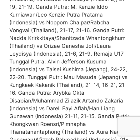
19, 21-19. Ganda Putra: M. Kenzie Iddo
Kurniawan/Leo Kenzie Putra Pratama
(Indonesia) vs Nopporn Chaipar/Rabchai
Vongvai (Thailand), 21-17, 21-16. Ganda Putri:
Nadda Krirkkitaya/Shanitzada Whantongkhum
(Thailand) vs Orizae Ganesha Jofi/Laura
Leydisya (Indonesia), 21-6, 21-9. Remaja U17
Tunggal Putra: Alvin Jefferson Kusuma
(Indonesia) vs Taisei Kushima (Jepang), 24-22,
22-20. Tunggal Putri: Mau Masuda (Jepang) vs
Kungkaek Kakanik (Thailand), 21-14, 16-21, 21-
16. Ganda Putra: Arybka Okta
Disabian/Muhammad Zilazik Artando Zakaria
(Indonesia) vs Darell Fayi Aflah/Han Liang
Gunawan (Indonesia) 21-11, 21-15. Ganda Putri:
Khongkwan Roensri/Pimnapha
Thanatanantaphong (Thailand) vs Aura Nadin
Gunawan/Afizzah Rahmadhani (Indonesia), 21-