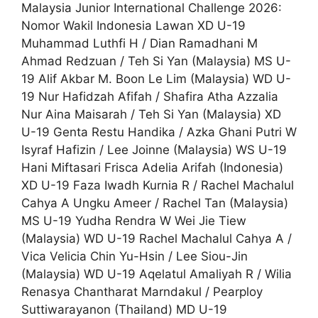
Malaysia Junior International Challenge 2026:
Nomor Wakil Indonesia Lawan XD U-19
Muhammad Luthfi H / Dian Ramadhani M
Ahmad Redzuan / Teh Si Yan (Malaysia) MS U-
19 Alif Akbar M. Boon Le Lim (Malaysia) WD U-
19 Nur Hafidzah Afifah / Shafira Atha Azzalia
Nur Aina Maisarah / Teh Si Yan (Malaysia) XD
U-19 Genta Restu Handika / Azka Ghani Putri W
Isyraf Hafizin / Lee Joinne (Malaysia) WS U-19
Hani Miftasari Frisca Adelia Arifah (Indonesia)
XD U-19 Faza Iwadh Kurnia R / Rachel Machalul
Cahya A Ungku Ameer / Rachel Tan (Malaysia)
MS U-19 Yudha Rendra W Wei Jie Tiew
(Malaysia) WD U-19 Rachel Machalul Cahya A /
Vica Velicia Chin Yu-Hsin / Lee Siou-Jin
(Malaysia) WD U-19 Aqelatul Amaliyah R / Wilia
Renasya Chantharat Marndakul / Pearploy
Suttiwarayanon (Thailand) MD U-19