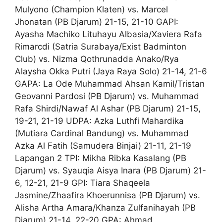
Mulyono (Champion Klaten) vs. Marcel
Jhonatan (PB Djarum) 21-15, 21-10 GAPI:
Ayasha Machiko Lituhayu Albasia/Xaviera Rafa
Rimarcdi (Satria Surabaya/Exist Badminton
Club) vs. Nizma Qothrunadda Anako/Rya
Alaysha Okka Putri (Jaya Raya Solo) 21-14, 21-6
GAPA: La Ode Muhammad Ahsan Kamil/Tristan
Geovanni Pardosi (PB Djarum) vs. Muhammad
Rafa Shirdi/Nawaf Al Ashar (PB Djarum) 21-15,
19-21, 21-19 UDPA: Azka Luthfi Mahardika
(Mutiara Cardinal Bandung) vs. Muhammad
Azka Al Fatih (Samudera Binjai) 21-11, 21-19
Lapangan 2 TPI: Mikha Ribka Kasalang (PB
Djarum) vs. Syauqia Aisya Inara (PB Djarum) 21-
6, 12-21, 21-9 GPI: Tiara Shaqeela
Jasmine/Zhaafira Khoerunnisa (PB Djarum) vs.
Alisha Artha Amara/Khanza Zulfanihayah (PB
Djarum) 21-14, 22-20 GPA: Ahmad