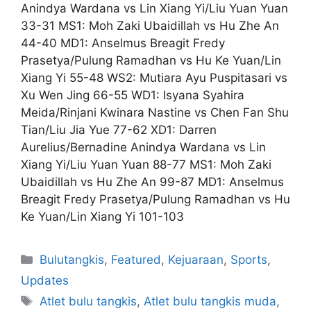
Anindya Wardana vs Lin Xiang Yi/Liu Yuan Yuan
33-31 MS1: Moh Zaki Ubaidillah vs Hu Zhe An
44-40 MD1: Anselmus Breagit Fredy
Prasetya/Pulung Ramadhan vs Hu Ke Yuan/Lin
Xiang Yi 55-48 WS2: Mutiara Ayu Puspitasari vs
Xu Wen Jing 66-55 WD1: Isyana Syahira
Meida/Rinjani Kwinara Nastine vs Chen Fan Shu
Tian/Liu Jia Yue 77-62 XD1: Darren
Aurelius/Bernadine Anindya Wardana vs Lin
Xiang Yi/Liu Yuan Yuan 88-77 MS1: Moh Zaki
Ubaidillah vs Hu Zhe An 99-87 MD1: Anselmus
Breagit Fredy Prasetya/Pulung Ramadhan vs Hu
Ke Yuan/Lin Xiang Yi 101-103
Bulutangkis
,
Featured
,
Kejuaraan
,
Sports
,
Updates
Atlet bulu tangkis
,
Atlet bulu tangkis muda
,