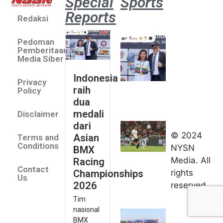
Special
Sports
Reports
Redaksi
Indone
dua m
Pedoman
dari A
Pemberitaan
Racin
Media Siber
Champ
Indonesia
Privacy
2026
raih
Policy
August
dua
Aston
medali
Disclaimer
Villa 3 -1
dari
Indonesia
© 2024
Asian
Terms and
All Stars
Conditions
NYSN
BMX
August 2,
Media. All
Racing
2026
Contact
rights
Championships
Jateng
Us
2026
reserved.
juara
Tim
umum
nasional
Kejurnas
BMX