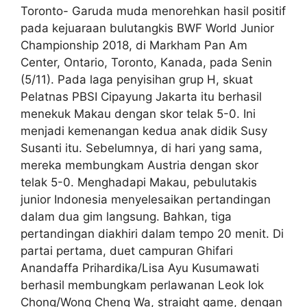
Toronto- Garuda muda menorehkan hasil positif
pada kejuaraan bulutangkis BWF World Junior
Championship 2018, di Markham Pan Am
Center, Ontario, Toronto, Kanada, pada Senin
(5/11). Pada laga penyisihan grup H, skuat
Pelatnas PBSI Cipayung Jakarta itu berhasil
menekuk Makau dengan skor telak 5-0. Ini
menjadi kemenangan kedua anak didik Susy
Susanti itu. Sebelumnya, di hari yang sama,
mereka membungkam Austria dengan skor
telak 5-0. Menghadapi Makau, pebulutakis
junior Indonesia menyelesaikan pertandingan
dalam dua gim langsung. Bahkan, tiga
pertandingan diakhiri dalam tempo 20 menit. Di
partai pertama, duet campuran Ghifari
Anandaffa Prihardika/Lisa Ayu Kusumawati
berhasil membungkam perlawanan Leok Iok
Chong/Wong Cheng Wa, straight game, dengan