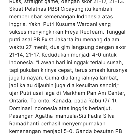
Russ, straight game, dengan skor 21-17, 21-13.
Skuat Pelatnas PBSI Cipayung itu kembali
memperlebar kemenangan Indonesia atas
Inggris. Yakni Putri Kusuma Wardani yang
sukses menyingkirkan Freya Redfearn. Tunggal
putri asal PB Exist Jakarta itu menang dalam
waktu 27 menit, dua gim langsung dengan skor
21-14, 21-17. Kedudukan menjadi 4-0 untuk
Indonesia. “Lawan hari ini nggak terlalu susah,
tapi pukulan kirinya cepat, terus smash lurusnya
juga lumayan. Cuma dia langkahnya lambat,
jadi kalau dijauhin juga dia kesulitan sendiri,”
ujar Putri usai laga di Markham Pan Am Center,
Ontario, Toronto, Kanada, pada Rabu (7/11).
Dominasi Indonesia atas Inggris berlanjut.
Pasangan Agatha Imanuela/Siti Fadia Silva
Ramadhanti berhasil menyempurnakan
kemenangan menjadi 5-0. Ganda besutan PB