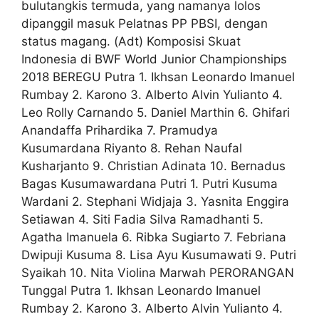
bulutangkis termuda, yang namanya lolos
dipanggil masuk Pelatnas PP PBSI, dengan
status magang. (Adt) Komposisi Skuat
Indonesia di BWF World Junior Championships
2018 BEREGU Putra 1. Ikhsan Leonardo Imanuel
Rumbay 2. Karono 3. Alberto Alvin Yulianto 4.
Leo Rolly Carnando 5. Daniel Marthin 6. Ghifari
Anandaffa Prihardika 7. Pramudya
Kusumardana Riyanto 8. Rehan Naufal
Kusharjanto 9. Christian Adinata 10. Bernadus
Bagas Kusumawardana Putri 1. Putri Kusuma
Wardani 2. Stephani Widjaja 3. Yasnita Enggira
Setiawan 4. Siti Fadia Silva Ramadhanti 5.
Agatha Imanuela 6. Ribka Sugiarto 7. Febriana
Dwipuji Kusuma 8. Lisa Ayu Kusumawati 9. Putri
Syaikah 10. Nita Violina Marwah PERORANGAN
Tunggal Putra 1. Ikhsan Leonardo Imanuel
Rumbay 2. Karono 3. Alberto Alvin Yulianto 4.