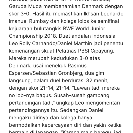
Garuda Muda membenamkan Denmark dengan
skor 3-0. Hasil itu memastikan Ikhsan Leonardo
Imanuel Rumbay dan kolega lolos ke semifinal
kejuaraan bulutangkis BWF World Junior
Championship 2018. Duet andalan Indonesia
Leo Rolly Carnando/Daniel Marthin jadi penentu
kemenangan skuat Pelatnas PBSI Cipayung.
Mereka merubah kedudukan 3-0 atas
Denmark, usai menekuk Rasmus
Espersen/Sebastian Gronbjerg, dua gim
langsung, dalam duel berdurasi 32 menit,
dengan skor 21-14, 21-14. “Lawan tadi mereka
no lob-nya bagus. Susah-susah gampang
pertandingan tadi,” ungkap Leo mengomentari
pertandingannya itu. Sedangkan Daniel
mengaku dirinya dan kolega hanya
bermodalkan kepercayaan diri dan yakin ketika
bermain di lapangan. “Karena main beregu, jadi