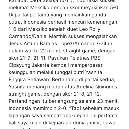
Kanada, pada Selasa (6/11), Indonesia sukses
melumat Meksiko dengan skor meyakinkan 5-0.
Di partai pertama yang memainkan ganda
putra, Indonesia berhasil mencuri kemenangan
1-0 dari Meksiko setelah duet Leo Rolly
Carnando/Daniel Marthin sukses mengalahkan
Jesus Arturo Barajas Lopez/Armando Gaitan,
dalam waktu 22 menit, straight game, dengan
skor 21-9, 21-11. Pasukan Pelatnas PBSI
Cipayung Jakarta kembali memperbesar
keunggulan melalui tunggal putri Yasnita
Enggira Setiawan. Bertanding di partai kedua,
Yasnita menang mudah atas Adelina Quinones,
straight game, dengan skor 21-8, 21-12.
Pertandingan itu berlangsung selama 23 menit.
Indonesia memimpin 2-0. “Tadi sebelum masuk
lapangan saya sempat deg-degan. Ini pertama
kali saya main di kejuaraan dunia junior, bawa