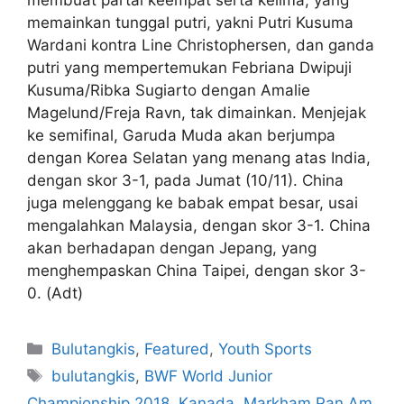
membuat partai keempat serta kelima, yang
memainkan tunggal putri, yakni Putri Kusuma
Wardani kontra Line Christophersen, dan ganda
putri yang mempertemukan Febriana Dwipuji
Kusuma/Ribka Sugiarto dengan Amalie
Magelund/Freja Ravn, tak dimainkan. Menjejak
ke semifinal, Garuda Muda akan berjumpa
dengan Korea Selatan yang menang atas India,
dengan skor 3-1, pada Jumat (10/11). China
juga melenggang ke babak empat besar, usai
mengalahkan Malaysia, dengan skor 3-1. China
akan berhadapan dengan Jepang, yang
menghempaskan China Taipei, dengan skor 3-
0. (Adt)
Bulutangkis
,
Featured
,
Youth Sports
bulutangkis
,
BWF World Junior
Championship 2018
,
Kanada
,
Markham Pan Am