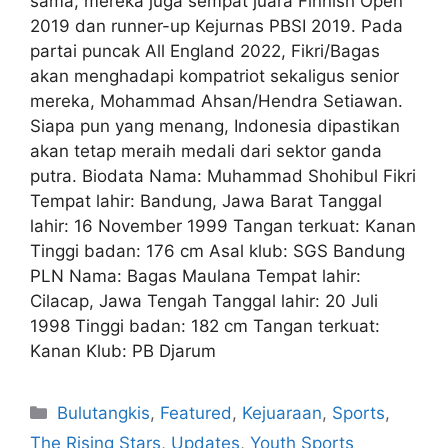
sama, mereka juga sempat juara Finnish Open
2019 dan runner-up Kejurnas PBSI 2019. Pada
partai puncak All England 2022, Fikri/Bagas
akan menghadapi kompatriot sekaligus senior
mereka, Mohammad Ahsan/Hendra Setiawan.
Siapa pun yang menang, Indonesia dipastikan
akan tetap meraih medali dari sektor ganda
putra. Biodata Nama: Muhammad Shohibul Fikri
Tempat lahir: Bandung, Jawa Barat Tanggal
lahir: 16 November 1999 Tangan terkuat: Kanan
Tinggi badan: 176 cm Asal klub: SGS Bandung
PLN Nama: Bagas Maulana Tempat lahir:
Cilacap, Jawa Tengah Tanggal lahir: 20 Juli
1998 Tinggi badan: 182 cm Tangan terkuat:
Kanan Klub: PB Djarum
Bulutangkis
,
Featured
,
Kejuaraan
,
Sports
,
The Rising Stars
,
Updates
,
Youth Sports