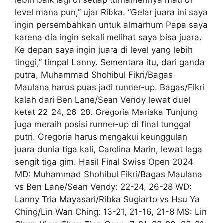
lebih baik lagi di setiap turnamennya mau di
level mana pun,” ujar Ribka. “Gelar juara ini saya
ingin persembahkan untuk almarhum Papa saya
karena dia ingin sekali melihat saya bisa juara.
Ke depan saya ingin juara di level yang lebih
tinggi,” timpal Lanny. Sementara itu, dari ganda
putra, Muhammad Shohibul Fikri/Bagas
Maulana harus puas jadi runner-up. Bagas/Fikri
kalah dari Ben Lane/Sean Vendy lewat duel
ketat 22-24, 26-28. Gregoria Mariska Tunjung
juga meraih posisi runner-up di final tunggal
putri. Gregoria harus mengakui keunggulan
juara dunia tiga kali, Carolina Marin, lewat laga
sengit tiga gim. Hasil Final Swiss Open 2024
MD: Muhammad Shohibul Fikri/Bagas Maulana
vs Ben Lane/Sean Vendy: 22-24, 26-28 WD:
Lanny Tria Mayasari/Ribka Sugiarto vs Hsu Ya
Ching/Lin Wan Ching: 13-21, 21-16, 21-8 MS: Lin