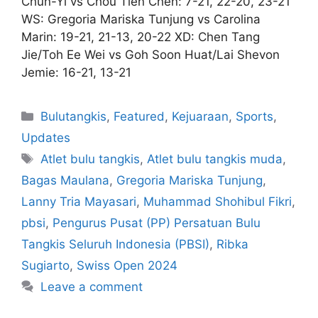
Chun-Yi vs Chou Tien Chen: 7-21, 22-20, 23-21
WS: Gregoria Mariska Tunjung vs Carolina
Marin: 19-21, 21-13, 20-22 XD: Chen Tang
Jie/Toh Ee Wei vs Goh Soon Huat/Lai Shevon
Jemie: 16-21, 13-21
Bulutangkis
,
Featured
,
Kejuaraan
,
Sports
,
Updates
Atlet bulu tangkis
,
Atlet bulu tangkis muda
,
Bagas Maulana
,
Gregoria Mariska Tunjung
,
Lanny Tria Mayasari
,
Muhammad Shohibul Fikri
,
pbsi
,
Pengurus Pusat (PP) Persatuan Bulu
Tangkis Seluruh Indonesia (PBSI)
,
Ribka
Sugiarto
,
Swiss Open 2024
Leave a comment