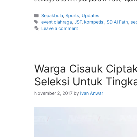
Sepakbola
,
Sports
,
Updates
event olahraga
,
JSF
,
kompetisi
,
SD Al Fath
,
se
Leave a comment
Warga Cisauk Cipta
Seleksi Untuk Tingk
November 2, 2017
by
Ivan Anwar