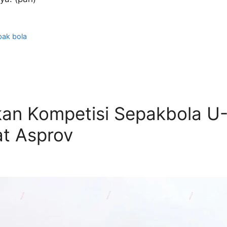
pak bola
kan Kompetisi Sepakbola U-
at Asprov