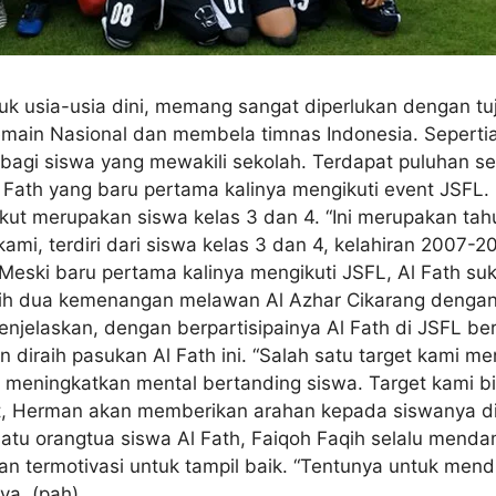
k usia-usia dini, memang sangat diperlukan dengan tu
main Nasional dan membela timnas Indonesia. Sepertia 
bagi siswa yang mewakili sekolah. Terdapat puluhan se
 Fath yang baru pertama kalinya mengikuti event JSFL. 
kut merupakan siswa kelas 3 dan 4. “Ini merupakan ta
ami, terdiri dari siswa kelas 3 dan 4, kelahiran 2007-
Meski baru pertama kalinya mengikuti JSFL, Al Fath s
eraih dua kemenangan melawan Al Azhar Cikarang deng
enjelaskan, dengan berpartisipainya Al Fath di JSFL b
ngin diraih pasukan Al Fath ini. “Salah satu target kami
 meningkatkan mental bertanding siswa. Target kami bis
, Herman akan memberikan arahan kepada siswanya disa
satu orangtua siswa Al Fath, Faiqoh Faqih selalu men
an termotivasi untuk tampil baik. “Tentunya untuk men
ya. (pah)