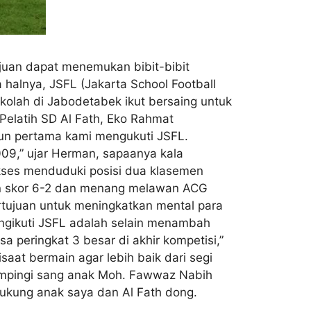
juan dapat menemukan bibit-bibit
halnya, JSFL (Jakarta School Football
kolah di Jabodetabek ikut bersaing untuk
Pelatih SD Al Fath, Eko Rahmat
hun pertama kami mengukuti JSFL.
2009,” ujar Herman, sapaanya kala
ukses menduduki posisi dua klasemen
an skor 6-2 dan menang melawan ACG
ertujuan untuk meningkatkan mental para
 mengikuti JSFL adalah selain menambah
a peringkat 3 besar di akhir kompetisi,”
at bermain agar lebih baik dari segi
dampingi sang anak Moh. Fawwaz Nabih
dukung anak saya dan Al Fath dong.