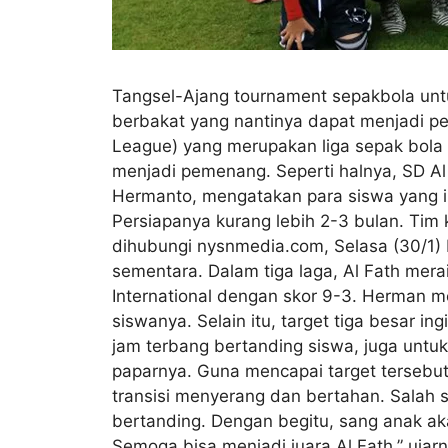
Tangsel-Ajang tournament sepakbola untu
berbakat yang nantinya dapat menjadi pe
League) yang merupakan liga sepak bola 
menjadi pemenang. Seperti halnya, SD Al
Hermanto, mengatakan para siswa yang i
Persiapanya kurang lebih 2-3 bulan. Tim k
dihubungi nysnmedia.com, Selasa (30/1) 
sementara. Dalam tiga laga, Al Fath m
International dengan skor 9-3. Herman m
siswanya. Selain itu, target tiga besar i
jam terbang bertanding siswa, juga untuk
paparnya. Guna mencapai target tersebut
transisi menyerang dan bertahan. Salah 
bertanding. Dengan begitu, sang anak ak
Semoga bisa menjadi juara Al Fath,” ujarn