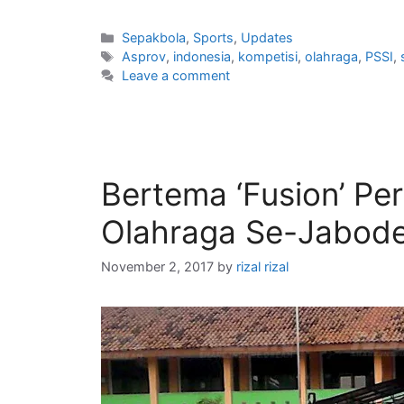
Sepakbola
,
Sports
,
Updates
Asprov
,
indonesia
,
kompetisi
,
olahraga
,
PSSI
,
Leave a comment
Bertema ‘Fusion’ P
Olahraga Se-Jabod
November 2, 2017
by
rizal rizal