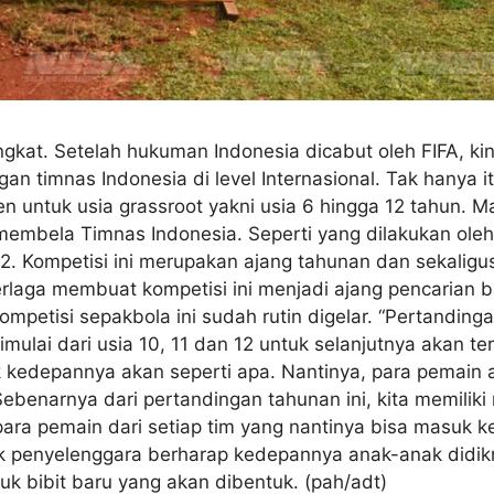
gkat. Setelah hukuman Indonesia dicabut oleh FIFA, ki
n timnas Indonesia di level Internasional. Tak hanya i
untuk usia grassroot yakni usia 6 hingga 12 tahun. M
 membela Timnas Indonesia. Seperti yang dilakukan ol
2. Kompetisi ini merupakan ajang tahunan dan sekali
rlaga membuat kompetisi ini menjadi ajang pencarian b
petisi sepakbola ini sudah rutin digelar. “Pertanding
ulai dari usia 10, 11 dan 12 untuk selanjutnya akan teru
ek kedepannya akan seperti apa. Nantinya, para pemain
“Sebenarnya dari pertandingan tahunan ini, kita memilik
ra pemain dari setiap tim yang nantinya bisa masuk ke
hak penyelenggara berharap kedepannya anak-anak didik
k bibit baru yang akan dibentuk. (pah/adt)