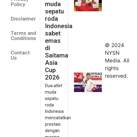
muda
Policy
emas di
sepatu
Saitama
roda
Disclaimer
Asia Cup
Indonesia
2026
sabet
Terms and
August 9,
Conditions
emas
2026
© 2024
di
Indonesia
Contact
NYSN
Saitama
kirim tiga
Us
Media. All
Asia
lifter
rights
Cup
muda ke
reserved.
2026
Kejuaraan
Dua atlet
Asia
muda
Junior
sepatu
2026
roda
August 9,
Indonesia
2026
mencatatkan
Hydroplus
prestasi
Sirnas A
dengan