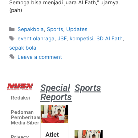
Semoga bisa menjadi juara Al Fath,” ujarnya.
(pah)
Sepakbola
,
Sports
,
Updates
event olahraga
,
JSF
,
kompetisi
,
SD Al Fath
,
sepak bola
Leave a comment
Special
Sports
Reports
Redaksi
Atlet
muda
Pedoman
sepatu
Pemberitaan
roda
Media Siber
Indonesia
Atlet
Privacy
sabet