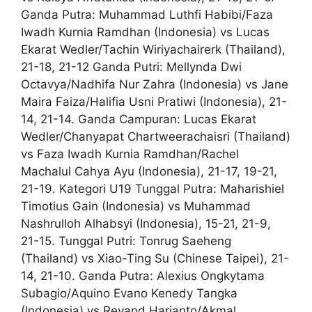
Ganda Putra: Muhammad Luthfi Habibi/Faza
Iwadh Kurnia Ramdhan (Indonesia) vs Lucas
Ekarat Wedler/Tachin Wiriyachairerk (Thailand),
21-18, 21-12 Ganda Putri: Mellynda Dwi
Octavya/Nadhifa Nur Zahra (Indonesia) vs Jane
Maira Faiza/Halifia Usni Pratiwi (Indonesia), 21-
14, 21-14. Ganda Campuran: Lucas Ekarat
Wedler/Chanyapat Chartweerachaisri (Thailand)
vs Faza Iwadh Kurnia Ramdhan/Rachel
Machalul Cahya Ayu (Indonesia), 21-17, 19-21,
21-19. Kategori U19 Tunggal Putra: Maharishiel
Timotius Gain (Indonesia) vs Muhammad
Nashrulloh Alhabsyi (Indonesia), 15-21, 21-9,
21-15. Tunggal Putri: Tonrug Saeheng
(Thailand) vs Xiao-Ting Su (Chinese Taipei), 21-
14, 21-10. Ganda Putra: Alexius Ongkytama
Subagio/Aquino Evano Kenedy Tangka
(Indonesia) vs Revand Harianto/Akmal