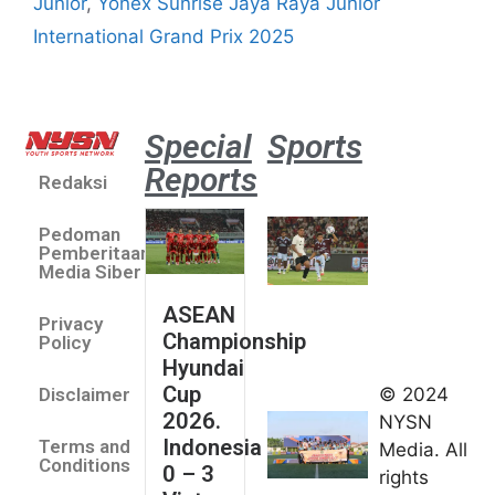
Junior
,
Yonex Sunrise Jaya Raya Junior
International Grand Prix 2025
Special
Sports
Reports
Redaksi
Aston
Villa 3 -1
Pedoman
Indonesia
Pemberitaan
All Stars
Media Siber
August 2,
ASEAN
2026
Privacy
Championship
Jateng
Policy
Hyundai
juara
Cup
© 2024
Disclaimer
umum
2026.
NYSN
Kejurnas
Indonesia
Terms and
Media. All
Panahan
Conditions
0 – 3
rights
Junior di