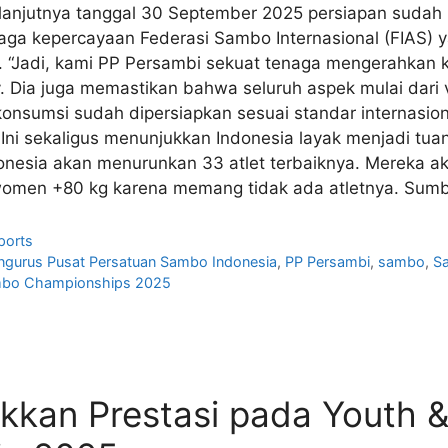
Selanjutnya tanggal 30 September 2025 persiapan sudah 
a kepercayaan Federasi Sambo Internasional (FIAS) 
. “Jadi, kami PP Persambi sekuat tenaga mengerahkan 
y. Dia juga memastikan bahwa seluruh aspek mulai dari 
konsumsi sudah dipersiapkan sesuai standar internasi
 Ini sekaligus menunjukkan Indonesia layak menjadi tu
onesia akan menurunkan 33 atlet terbaiknya. Mereka aka
women +80 kg karena memang tidak ada atletnya. Sumb
ports
ngurus Pusat Persatuan Sambo Indonesia
,
PP Persambi
,
sambo
,
S
ambo Championships 2025
ukkan Prestasi pada Youth &