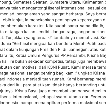
pung, Sumatera Selatan, Sumatera Utara, Kalimantan S
anya telah mengantongi lisensi internasional, sesuai d
menjadi pengalaman yang sangat berharga. Saya berhara
Lebih lanjut, ia menekankan pentingnya kepercayaan dir
 pembentukan karakter. Kita sudah sama-sama dilatih, 
a di tangan kalian sendiri. Jangan ragu, jangan bertan
t. Tunjukkan yang terbaik!” tambahnya memotivasi. S
h dunia “Berhasil mengibarkan bendera Merah Putih pad
hat dalam kunjungan Presiden RI di luar negeri, atau ke
ntara itu, Ketua Umum Pengurus PP.Persambi, Krisna B
ia kali ini bukan sekadar kompetisi, tetapi juga memb
mbutan dan motivasi dari KONI Pusat. Kami merasa terh
ga nasional sangat penting bagi kami,” ungkap Krisna B
i Indonesia menjadi tuan rumah. Kami berharap mereka
 dari itu, para atlet kami tidak hanya bertanding untu
anjutnya. Krisna Bayu juga menambahkan bahwa demi me
lisensi internasional, sebagai syarat utama dari Feder
en Indonesia mampu menampilkan performa maksimal seh