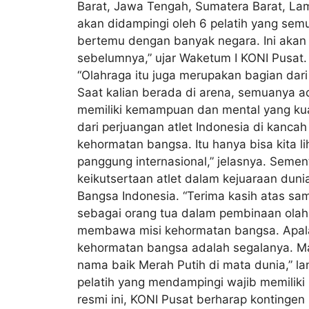
Barat, Jawa Tengah, Sumatera Barat, Lam
akan didampingi oleh 6 pelatih yang semu
bertemu dengan banyak negara. Ini akan 
sebelumnya,” ujar Waketum I KONI Pusat. 
“Olahraga itu juga merupakan bagian dari
Saat kalian berada di arena, semuanya ad
memiliki kemampuan dan mental yang kua
dari perjuangan atlet Indonesia di kanca
kehormatan bangsa. Itu hanya bisa kita li
panggung internasional,” jelasnya. Seme
keikutsertaan atlet dalam kejuaraan dun
Bangsa Indonesia. “Terima kasih atas sa
sebagai orang tua dalam pembinaan olahra
membawa misi kehormatan bangsa. Apalag
kehormatan bangsa adalah segalanya. Maka
nama baik Merah Putih di mata dunia,” l
pelatih yang mendampingi wajib memiliki 
resmi ini, KONI Pusat berharap konting