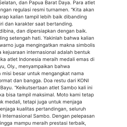
elatan, dan Papua Barat Daya. Para atlet
engan regulasi resmi turnamen. “Kita akan
p kalian tampil lebih baik dibanding
i dan karakter saat bertanding.
dibina, dan dipersiapkan dengan baik.
ding setengah hati. Yakinlah bahwa kalian
uwarno juga mengingatkan makna simbolis
a kejuaraan internasional adalah bentuk
tika atlet Indonesia meraih medali emas di
ayu, Oly., menyampaikan bahwa
awa misi besar untuk mengangkat nama
ormat dan bangga. Doa restu dari KONI
ayu. “Keikutsertaan atlet Sambo kali ini
 bisa tampil maksimal. Moto kami tetap
k medali, tetapi juga untuk menjaga
njaga kualitas pertandingan, seluruh
asi Internasional Sambo. Dengan pelepasan
ingga mampu meraih prestasi terbaik,