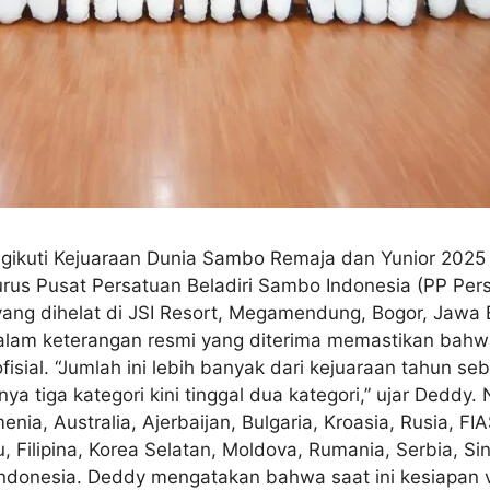
gikuti Kejuaraan Dunia Sambo Remaja dan Yunior 2025
urus Pusat Persatuan Beladiri Sambo Indonesia (PP Pe
ang dihelat di JSI Resort, Megamendung, Bogor, Jawa 
alam keterangan resmi yang diterima memastikan bahwa to
 ofisial. “Jumlah ini lebih banyak dari kejuaraan tahun 
a tiga kategori kini tinggal dua kategori,” ujar Deddy.
enia, Australia, Ajerbaijan, Bulgaria, Kroasia, Rusia, FIAS
 Filipina, Korea Selatan, Moldova, Rumania, Serbia, Sing
 Indonesia. Deddy mengatakan bahwa saat ini kesiapan