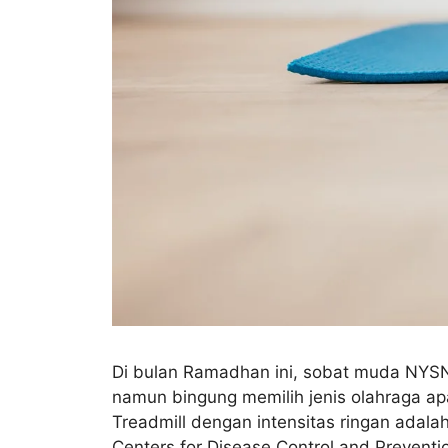
Di bulan Ramadhan ini, sobat muda NYSN
namun bingung memilih jenis olahraga apa
Treadmill dengan intensitas ringan adala
Centers for Disease Control and Prevent