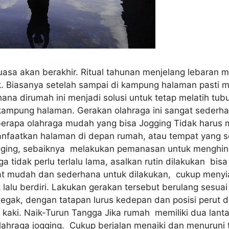
puasa akan berakhir. Ritual tahunan menjelang lebaran
. Biasanya setelah sampai di kampung halaman pasti m
ana dirumah ini menjadi solusi untuk tetap melatih t
kampung halaman. Gerakan olahraga ini sangat sederha
berapa olahraga mudah yang bisa Jogging Tidak harus me
aatkan halaman di depan rumah, atau tempat yang sed
ogging, sebaiknya melakukan pemanasan untuk menghinda
ga tidak perlu terlalu lama, asalkan rutin dilakukan bi
gat mudah dan sederhana untuk dilakukan, cukup menyi
 lalu berdiri. Lakukan gerakan tersebut berulang sesu
tegak, dengan tatapan lurus kedepan dan posisi perut d
t kaki. Naik-Turun Tangga Jika rumah memiliki dua lan
 olahraga jogging. Cukup berjalan menaiki dan menuruni 