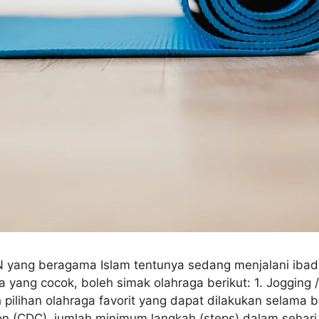
 yang beragama Islam tentunya sedang menjalani ibada
 yang cocok, boleh simak olahraga berikut: 1. Jogging 
h pilihan olahraga favorit yang dapat dilakukan selama 
ion (CDC), jumlah minimum langkah (steps) dalam sehari