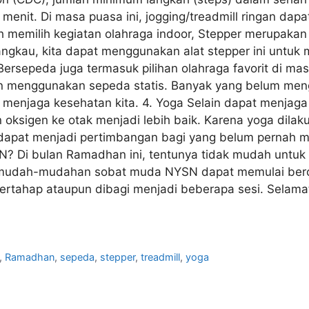
nit. Di masa puasa ini, jogging/treadmill ringan dapa
ih memilih kegiatan olahraga indoor, Stepper merupak
jangkau, kita dapat menggunakan alat stepper ini unt
Bersepeda juga termasuk pilihan olahraga favorit di ma
an menggunakan sepeda statis. Banyak yang belum me
menjaga kesehatan kita. 4. Yoga Selain dapat menjaga pi
oksigen ke otak menjadi lebih baik. Karena yoga dila
i dapat menjadi pertimbangan bagi yang belum pernah m
 Di bulan Ramadhan ini, tentunya tidak mudah untuk 
s, mudah-mudahan sobat muda NYSN dapat memulai berol
bertahap ataupun dibagi menjadi beberapa sesi. Selam
,
Ramadhan
,
sepeda
,
stepper
,
treadmill
,
yoga