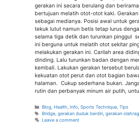
gerakan ini secara berulang dan berirama. 
bertujuan melatih otot-otot kaki. Gerak
sebagai medianya. Posisi awal untuk ger
tekuk lutut namun betis tetap lurus deng
selama tiga detik dan turunkan pinggul 
ini berguna untuk melatih otot sekitar p
melakukan gerakan ini. Carilah area did
dinding. Lalu turunkan badan dengan menek
kembali. Lakukan gerakan tersebut beru
kekuatan otot perut dan otot bagian baw
halaman. Cukup sederhana bukan. Jangan
rutin dan perbanyak minum air putih, u
Blog
,
Health
,
Info
,
Sports Technique
,
Tips
Bridge
,
gerakan duduk berdiri
,
gerakan olahra
Leave a comment