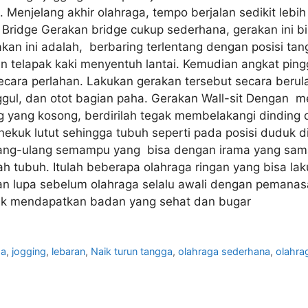
Menjelang akhir olahraga, tempo berjalan sedikit lebih c
an Bridge Gerakan bridge cukup sederhana, gerakan ini
akan ini adalah, berbaring terlentang dengan posisi t
an telapak kaki menyentuh lantai. Kemudian angkat pin
secara perlahan. Lakukan gerakan tersebut secara ber
inggul, dan otot bagian paha. Gerakan Wall-sit Dengan
ing yang kosong, berdirilah tegak membelakangi dindi
uk lutut sehingga tubuh seperti pada posisi duduk di ku
lang-ulang semampu yang bisa dengan irama yang sama.
ah tubuh. Itulah beberapa olahraga ringan yang bisa l
 lupa sebelum olahraga selalu awali dengan pemanas
ntuk mendapatkan badan yang sehat dan bugar
ga
,
jogging
,
lebaran
,
Naik turun tangga
,
olahraga sederhana
,
olahra