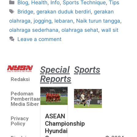
Blog
,
Health
,
Info
,
Sports Technique
,
Tips
Bridge
,
gerakan duduk berdiri
,
gerakan
olahraga
,
jogging
,
lebaran
,
Naik turun tangga
,
olahraga sederhana
,
olahraga sehat
,
wall sit
Leave a comment
Special
Sports
Reports
Redaksi
Aston
Villa 3 -1
Pedoman
Indonesia
Pemberitaan
All Stars
Media Siber
August 2,
ASEAN
2026
Privacy
Championship
Jateng
Policy
Hyundai
juara