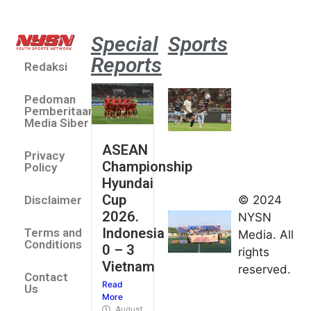
Special
Sports
Reports
Redaksi
Aston
Villa 3 -1
Pedoman
Indonesia
Pemberitaan
All Stars
Media Siber
August 2,
ASEAN
2026
Privacy
Championship
Jateng
Policy
Hyundai
juara
Cup
© 2024
Disclaimer
umum
2026.
NYSN
Kejurnas
Indonesia
Terms and
Media. All
Panahan
Conditions
0 – 3
rights
Junior di
Vietnam
reserved.
Kudus
Contact
Read
August 1,
Us
More
2026
August 4, 2026