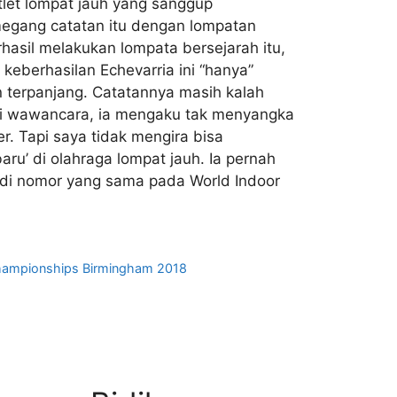
tlet lompat jauh yang sanggup
emegang catatan itu dengan lompatan
rhasil melakukan lompata bersejarah itu,
keberhasilan Echevarria ini “hanya”
n terpanjang. Catatannya masih kalah
esi wawancara, ia mengaku tak menyangka
er. Tapi saya tidak mengira bisa
aru’ di olahraga lompat jauh. Ia pernah
s di nomor yang sama pada World Indoor
hampionships Birmingham 2018