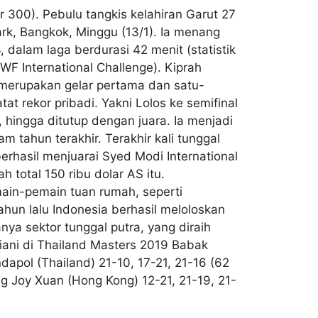
 300). Pebulu tangkis kelahiran Garut 27
rk, Bangkok, Minggu (13/1). Ia menang
dalam laga berdurasi 42 menit (statistik
BWF International Challenge). Kiprah
i merupakan gelar pertama dan satu-
 rekor pribadi. Yakni Lolos ke semifinal
 hingga ditutup dengan juara. Ia menjadi
 tahun terakhir. Terakhir kali tunggal
berhasil menjuarai Syed Modi International
 total 150 ribu dolar AS itu.
main-pemain tuan rumah, seperti
un lalu Indonesia berhasil meloloskan
anya sektor tunggal putra, yang diraih
riani di Thailand Masters 2019 Babak
dapol (Thailand) 21-10, 17-21, 21-16 (62
eng Joy Xuan (Hong Kong) 12-21, 21-19, 21-