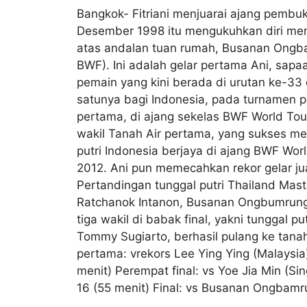
Bangkok- Fitriani menjuarai ajang pembu
Desember 1998 itu mengukuhkan diri menj
atas andalan tuan rumah, Busanan Ongbamr
BWF). Ini adalah gelar pertama Ani, sapaa
pemain yang kini berada di urutan ke-33 
satunya bagi Indonesia, pada turnamen p
pertama, di ajang sekelas BWF World Tour
wakil Tanah Air pertama, yang sukses mer
putri Indonesia berjaya di ajang BWF Worl
2012. Ani pun memecahkan rekor gelar juar
Pertandingan tunggal putri Thailand Mast
Ratchanok Intanon, Busanan Ongbumrungph
tiga wakil di babak final, yakni tunggal 
Tommy Sugiarto, berhasil pulang ke tanah
pertama: vrekors Lee Ying Ying (Malaysia)
menit) Perempat final: vs Yoe Jia Min (Si
16 (55 menit) Final: vs Busanan Ongbamr