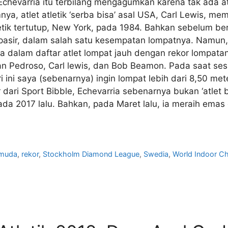
Echevarria itu terbilang mengagumkan karena tak ada a
a, atlet atletik ‘serba bisa’ asal USA, Carl Lewis, m
letik tertutup, New York, pada 1984. Bahkan sebelum be
 pasir, dalam salah satu kesempatan lompatnya. Namun, 
a dalam daftar atlet lompat jauh dengan rekor lompata
an Pedroso, Carl lewis, dan Bob Beamon. Pada saat s
ri ini saya (sebenarnya) ingin lompat lebih dari 8,50 met
 dari Sport Bibble, Echevarria sebenarnya bukan ‘atlet b
ada 2017 lalu. Bahkan, pada Maret lalu, ia meraih ema
muda
,
rekor
,
Stockholm Diamond League
,
Swedia
,
World Indoor C