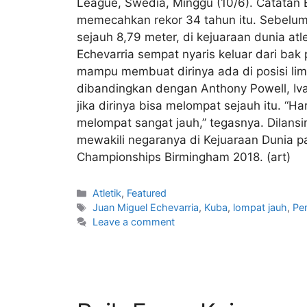
League, Swedia, Minggu (10/6). Catatan 
memecahkan rekor 34 tahun itu. Sebelumny
sejauh 8,79 meter, di kejuaraan dunia at
Echevarria sempat nyaris keluar dari bak
mampu membuat dirinya ada di posisi lim
dibandingkan dengan Anthony Powell, Iv
jika dirinya bisa melompat sejauh itu. “Ha
melompat sangat jauh,” tegasnya. Dilansir
mewakili negaranya di Kejuaraan Dunia p
Championships Birmingham 2018. (art)
Atletik
,
Featured
Juan Miguel Echevarria
,
Kuba
,
lompat jauh
,
Pe
Leave a comment