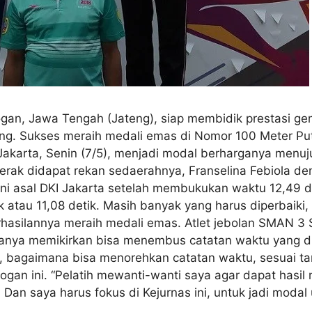
obogan, Jawa Tengah (Jateng), siap membidik prestasi g
ang. Sukses meraih medali emas di Nomor 100 Meter Put
Jakarta, Senin (7/5), menjadi modal berharganya menuj
erak didapat rekan sedaerahnya, Franselina Febiola de
i asal DKI Jakarta setelah membukukan waktu 12,49 de
etik atau 11,08 detik. Masih banyak yang harus diperbaik
hasilannya meraih medali emas. Atlet jebolan SMAN 3 S
 hanya memikirkan bisa menembus catatan waktu yang dit
ri, bagaimana bisa menorehkan catatan waktu, sesuai tar
gan ini. “Pelatih mewanti-wanti saya agar dapat hasi
Dan saya harus fokus di Kejurnas ini, untuk jadi modal