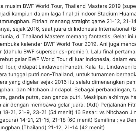
ka musim BWF World Tour, Thailand Masters 2019 (super
adi kampiun dalam laga final di Indoor Stadium Huama
ungphan. Fitriani menang straight game 21-12, 21-14, 
nya, sejak 2016, saat juara di Indonesia International (
dunia, di Thailand Masters memang fantastis. Gelar in
embuka kalender BWF World Tour 2019. Ani juga mencatat
 (dahulu BWF superseries+premier). Lalu final pertama,
ebut gelar BWF World Tour di luar Indonesia, dalam enam
d Tour, didapat Lindaweni Fanetri. Kala itu, Lindaweni 
a tunggal putri non-Thailand, untuk turnamen berhadiah
ers yang digelar sejak 2016 itu selalu dimenangkan pe
an, dan Nitchaon Jindapol. Sebagai perbandingan, tah
putra, ganda putra, dan ganda putri. Meskipun akhirnya h
 air dengan membawa gelar juara. (Adt) Perjalanan Fit
 18-21, 21-9, 23-21 (54 menit) 16 Besar: vs Nitchaon Jin
ngapura) 14-21, 21-15, 21-18 (60 menit) Semifinal: vs D
ungphan (Thailand) 21-12, 21-14 (42 menit)