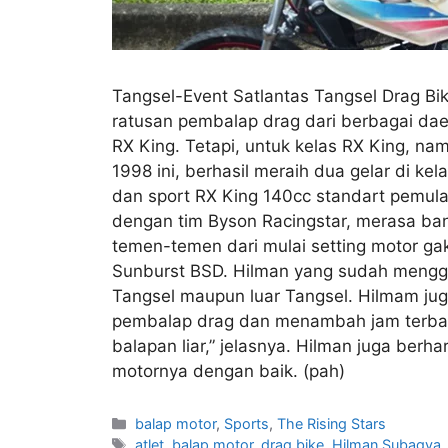
Tangsel-Event Satlantas Tangsel Drag Bik
ratusan pembalap drag dari berbagai daer
RX King. Tetapi, untuk kelas RX King, na
1998 ini, berhasil meraih dua gelar di ke
dan sport RX King 140cc standart pemul
dengan tim Byson Racingstar, merasa ban
temen-temen dari mulai setting motor gak
Sunburst BSD. Hilman yang sudah menggelu
Tangsel maupun luar Tangsel. Hilmam jug
pembalap drag dan menambah jam terbang. 
balapan liar,” jelasnya. Hilman juga ber
motornya dengan baik. (pah)
balap motor
,
Sports
,
The Rising Stars
atlet
,
balap motor
,
drag bike
,
Hilman Subagya