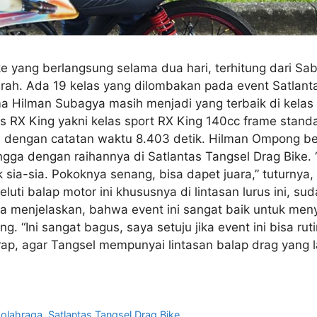
e yang berlangsung selama dua hari, terhitung dari Sa
ah. Ada 19 kelas yang dilombakan pada event Satlantas
ma Hilman Subagya masih menjadi yang terbaik di kelas
las RX King yakni kelas sport RX King 140cc frame stan
a dengan catatan waktu 8.403 detik. Hilman Ompong b
gga dengan raihannya di Satlantas Tangsel Drag Bike. 
 sia-sia. Pokoknya senang, bisa dapet juara,” tuturnya
ti balap motor ini khususnya di lintasan lurus ini, sud
a menjelaskan, bahwa event ini sangat baik untuk meny
“Ini sangat bagus, saya setuju jika event ini bisa rut
harap, agar Tangsel mempunyai lintasan balap drag yang
,
olahraga
,
Satlantas Tangsel Drag Bike