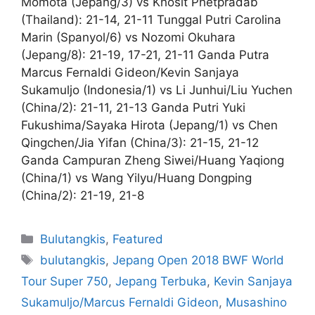
Momota (Jepang/3) vs Khosit Phetpradab
(Thailand): 21-14, 21-11 Tunggal Putri Carolina
Marin (Spanyol/6) vs Nozomi Okuhara
(Jepang/8): 21-19, 17-21, 21-11 Ganda Putra
Marcus Fernaldi Gideon/Kevin Sanjaya
Sukamuljo (Indonesia/1) vs Li Junhui/Liu Yuchen
(China/2): 21-11, 21-13 Ganda Putri Yuki
Fukushima/Sayaka Hirota (Jepang/1) vs Chen
Qingchen/Jia Yifan (China/3): 21-15, 21-12
Ganda Campuran Zheng Siwei/Huang Yaqiong
(China/1) vs Wang Yilyu/Huang Dongping
(China/2): 21-19, 21-8
Bulutangkis
,
Featured
bulutangkis
,
Jepang Open 2018 BWF World
Tour Super 750
,
Jepang Terbuka
,
Kevin Sanjaya
Sukamuljo/Marcus Fernaldi Gideon
,
Musashino