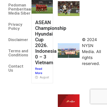
Villa 3 -1
Pedoman
Indonesia
Pemberitaan
All Stars
Media Siber
August 2,
ASEAN
2026
Privacy
Championship
Jateng
Policy
Hyundai
juara
Cup
© 2024
Disclaimer
umum
2026.
NYSN
Kejurnas
Indonesia
Terms and
Media. All
Panahan
Conditions
0 – 3
rights
Junior di
Vietnam
reserved.
Kudus
Contact
Read
August 1,
Us
More
2026
August 4, 2026
FIBA U18
Asia Cup
2026
tetapkan
jadwal da