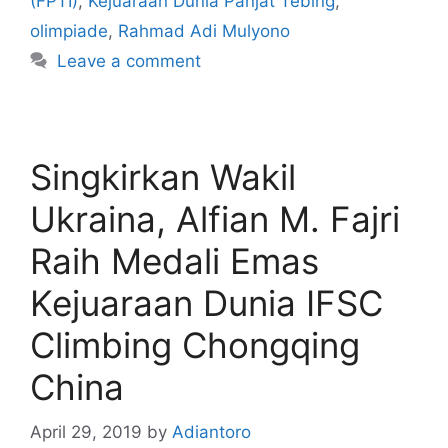
(FPTI)
,
Kejuaraan Dunia Panjat Tebing
,
olimpiade
,
Rahmad Adi Mulyono
Leave a comment
Singkirkan Wakil
Ukraina, Alfian M. Fajri
Raih Medali Emas
Kejuaraan Dunia IFSC
Climbing Chongqing
China
April 29, 2019
by
Adiantoro