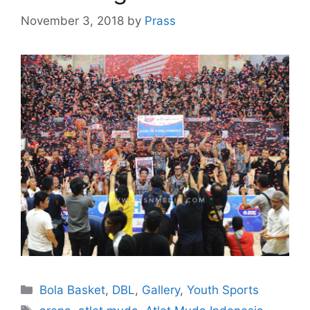
November 3, 2018
by
Prass
Bola Basket
,
DBL
,
Gallery
,
Youth Sports