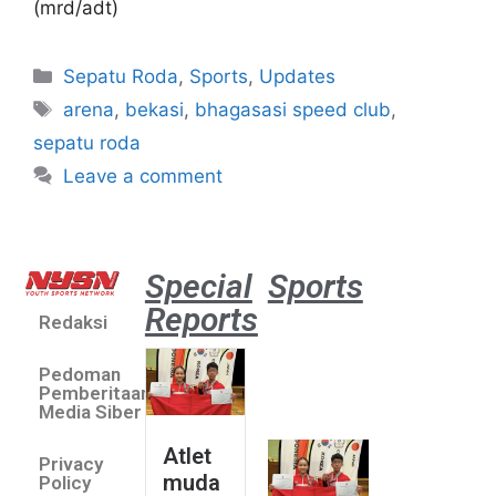
(mrd/adt)
Sepatu Roda
,
Sports
,
Updates
arena
,
bekasi
,
bhagasasi speed club
,
sepatu roda
Leave a comment
Special
Sports
Reports
Redaksi
Atlet
muda
Pedoman
sepatu
Pemberitaan
roda
Media Siber
Indonesia
Atlet
Privacy
sabet
muda
Policy
emas di