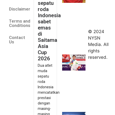
sepatu
Saitama
roda
Disclaimer
Asia Cup
Indonesia
2026
sabet
Terms and
August 9,
Conditions
emas
2026
© 2024
di
Indonesia
Contact
NYSN
Saitama
kirim tiga
Us
Media. All
Asia
lifter
rights
Cup
muda ke
reserved.
2026
Kejuaraan
Dua atlet
Asia
muda
Junior
sepatu
2026
roda
August 9,
Indonesia
2026
mencatatkan
Hydroplus
prestasi
Sirnas A
dengan
Jakarta
masing-
masing...