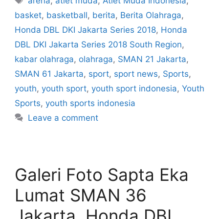
arena
,
atlet muda
,
Atlet Muda Indonesia
,
basket
,
basketball
,
berita
,
Berita Olahraga
,
Honda DBL DKI Jakarta Series 2018
,
Honda
DBL DKI Jakarta Series 2018 South Region
,
kabar olahraga
,
olahraga
,
SMAN 21 Jakarta
,
SMAN 61 Jakarta
,
sport
,
sport news
,
Sports
,
youth
,
youth sport
,
youth sport indonesia
,
Youth
Sports
,
youth sports indonesia
Leave a comment
Galeri Foto Sapta Eka
Lumat SMAN 36
Jakarta, Honda DBL