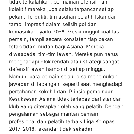
tidak terkalahkan, permainan ofensif nan
kolektif mereka juga selalu terpancar setiap
pekan. Terbukti, tim asuhan pelatih Iskandar
tampil impresif dalam selisih gol dan
kemasukan, yaitu 70-6. Meski unggul kualitas
pemain, tampil secara konsisten tiap pekan
tetap tidak mudah bagi Asiana. Mereka
diwaspadai tim-tim lawan. Mereka pun harus
menghadapi blok rendah atau strategi sangat
defensif lawan hampir di setiap minggu.
Namun, para pemain selalu bisa menemukan
jawaban di lapangan, seperti saat menghadapi
pertahanan kokoh Intan. Prinsip pembinaan
Kesuksesan Asiana tidak terlepas dari standar
klub yang diterapkan oleh sang pelatih. Dengan
pengalaman sebagai mantan pemain
profesional dan pelatih terbaik Liga Kompas
2017-2018, Iskandar tidak sekadar