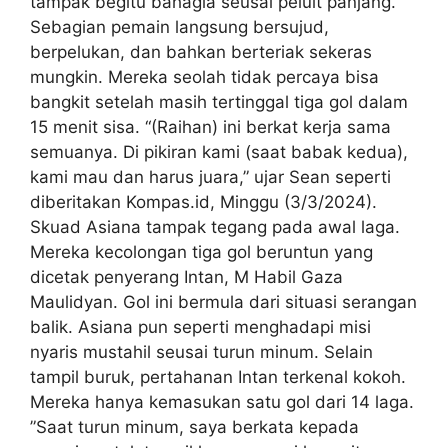
tampak begitu bahagia seusai peluit panjang.
Sebagian pemain langsung bersujud,
berpelukan, dan bahkan berteriak sekeras
mungkin. Mereka seolah tidak percaya bisa
bangkit setelah masih tertinggal tiga gol dalam
15 menit sisa. “(Raihan) ini berkat kerja sama
semuanya. Di pikiran kami (saat babak kedua),
kami mau dan harus juara,” ujar Sean seperti
diberitakan Kompas.id, Minggu (3/3/2024).
Skuad Asiana tampak tegang pada awal laga.
Mereka kecolongan tiga gol beruntun yang
dicetak penyerang Intan, M Habil Gaza
Maulidyan. Gol ini bermula dari situasi serangan
balik. Asiana pun seperti menghadapi misi
nyaris mustahil seusai turun minum. Selain
tampil buruk, pertahanan Intan terkenal kokoh.
Mereka hanya kemasukan satu gol dari 14 laga.
”Saat turun minum, saya berkata kepada