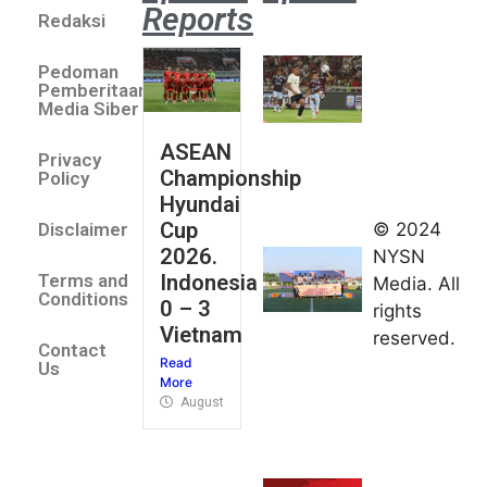
Reports
Redaksi
Aston
Villa 3 -1
Pedoman
Indonesia
Pemberitaan
All Stars
Media Siber
August 2,
ASEAN
2026
Privacy
Championship
Jateng
Policy
Hyundai
juara
Cup
© 2024
Disclaimer
umum
2026.
NYSN
Kejurnas
Indonesia
Terms and
Media. All
Panahan
Conditions
0 – 3
rights
Junior di
Vietnam
reserved.
Kudus
Contact
Read
August 1,
Us
More
2026
August 4, 2026
FIBA U18
Asia Cup
2026