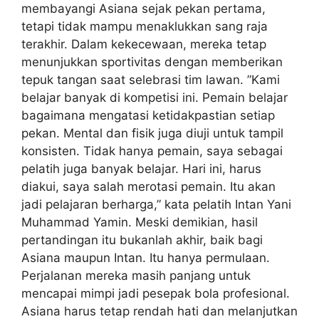
membayangi Asiana sejak pekan pertama,
tetapi tidak mampu menaklukkan sang raja
terakhir. Dalam kekecewaan, mereka tetap
menunjukkan sportivitas dengan memberikan
tepuk tangan saat selebrasi tim lawan. ”Kami
belajar banyak di kompetisi ini. Pemain belajar
bagaimana mengatasi ketidakpastian setiap
pekan. Mental dan fisik juga diuji untuk tampil
konsisten. Tidak hanya pemain, saya sebagai
pelatih juga banyak belajar. Hari ini, harus
diakui, saya salah merotasi pemain. Itu akan
jadi pelajaran berharga,” kata pelatih Intan Yani
Muhammad Yamin. Meski demikian, hasil
pertandingan itu bukanlah akhir, baik bagi
Asiana maupun Intan. Itu hanya permulaan.
Perjalanan mereka masih panjang untuk
mencapai mimpi jadi pesepak bola profesional.
Asiana harus tetap rendah hati dan melanjutkan