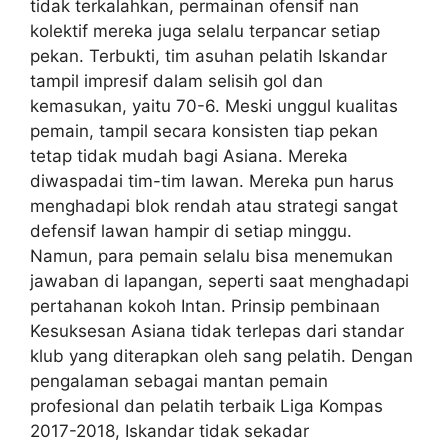
tidak terkalahkan, permainan ofensif nan
kolektif mereka juga selalu terpancar setiap
pekan. Terbukti, tim asuhan pelatih Iskandar
tampil impresif dalam selisih gol dan
kemasukan, yaitu 70-6. Meski unggul kualitas
pemain, tampil secara konsisten tiap pekan
tetap tidak mudah bagi Asiana. Mereka
diwaspadai tim-tim lawan. Mereka pun harus
menghadapi blok rendah atau strategi sangat
defensif lawan hampir di setiap minggu.
Namun, para pemain selalu bisa menemukan
jawaban di lapangan, seperti saat menghadapi
pertahanan kokoh Intan. Prinsip pembinaan
Kesuksesan Asiana tidak terlepas dari standar
klub yang diterapkan oleh sang pelatih. Dengan
pengalaman sebagai mantan pemain
profesional dan pelatih terbaik Liga Kompas
2017-2018, Iskandar tidak sekadar