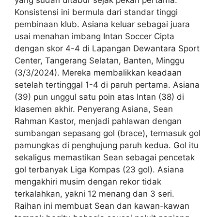
Konsistensi ini bermula dari standar tinggi
pembinaan klub. Asiana keluar sebagai juara
usai menahan imbang Intan Soccer Cipta
dengan skor 4-4 di Lapangan Dewantara Sport
Center, Tangerang Selatan, Banten, Minggu
(3/3/2024). Mereka membalikkan keadaan
setelah tertinggal 1-4 di paruh pertama. Asiana
(39) pun unggul satu poin atas Intan (38) di
klasemen akhir. Penyerang Asiana, Sean
Rahman Kastor, menjadi pahlawan dengan
sumbangan sepasang gol (brace), termasuk gol
pamungkas di penghujung paruh kedua. Gol itu
sekaligus memastikan Sean sebagai pencetak
gol terbanyak Liga Kompas (23 gol). Asiana
mengakhiri musim dengan rekor tidak
terkalahkan, yakni 12 menang dan 3 seri.
Raihan ini membuat Sean dan kawan-kawan