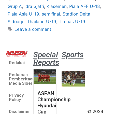
Grup A
,
Idra Sjafri
,
Klasemen
,
Piala AFF U-18
,
Piala Asia U-19
,
semifinal
,
Stadion Delta
Sidoarjo
,
Thailand U-19
,
Timnas U-19
Leave a comment
Special
Sports
Reports
Redaksi
Aston
Villa 3 -1
Pedoman
Indonesia
Pemberitaan
All Stars
Media Siber
August 2,
ASEAN
2026
Privacy
Championship
Jateng
Policy
Hyundai
juara
Cup
© 2024
Disclaimer
umum