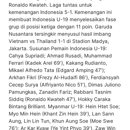
Ronaldo Kwateh. Laga tuntas untuk
kemenangan Indonesia 5-1. Kemenangan ini
membuat Indonesia U-19 menyelesaikan fase
grup di posisi ketiga dengan 11 poin. Garuda
Nusantara tersingkir menyusul hasil imbang
Vietnam vs Thailand 1-1 di Stadion Madya,
Jakarta. Susunan Pemain Indonesia U-19:
Cahya Supriadi; Ahmad Rusadi, Muhammad
Ferrari (Kadek Arel 69′), Kakang Rudianto,
Mikael Alfredo Tata (Edgard Amping 47′);
Arkhan Fikri (Frezy Al-Hudaifi 86′), Ferdiansyah
Cecep Surya (Alfriyanto Nico 51′), Dimas Juliono
Pamungkas, Zanadin Fariz; Rabbani Tasnim
Siddiq (Ronaldo Kwateh 47′), Hokky Caraka
Bintang Brilliant. Myanmar U-19: Hein Htet Soe;
Myo Min Hein (Khant Zin Hein 39′), Lan Sann
Aung, Lin Lin Tun, Khun Aung Soe (Moe Swe
76′); Ar Kar Kyaw (Ye Yint Phyo 39′), Zaw Win