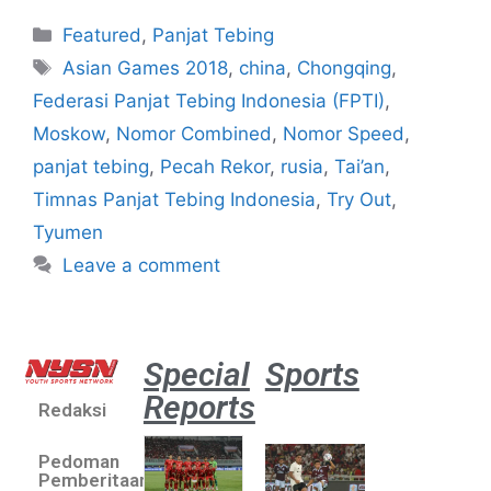
Featured
,
Panjat Tebing
Asian Games 2018
,
china
,
Chongqing
,
Federasi Panjat Tebing Indonesia (FPTI)
,
Moskow
,
Nomor Combined
,
Nomor Speed
,
panjat tebing
,
Pecah Rekor
,
rusia
,
Tai’an
,
Timnas Panjat Tebing Indonesia
,
Try Out
,
Tyumen
Leave a comment
Special
Sports
Reports
Redaksi
Aston
Villa 3 -1
Pedoman
Indonesia
Pemberitaan