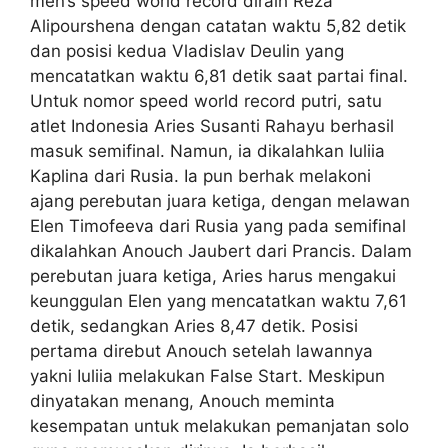
men’s speed world record diraih Reza
Alipourshena dengan catatan waktu 5,82 detik
dan posisi kedua Vladislav Deulin yang
mencatatkan waktu 6,81 detik saat partai final.
Untuk nomor speed world record putri, satu
atlet Indonesia Aries Susanti Rahayu berhasil
masuk semifinal. Namun, ia dikalahkan Iuliia
Kaplina dari Rusia. Ia pun berhak melakoni
ajang perebutan juara ketiga, dengan melawan
Elen Timofeeva dari Rusia yang pada semifinal
dikalahkan Anouch Jaubert dari Prancis. Dalam
perebutan juara ketiga, Aries harus mengakui
keunggulan Elen yang mencatatkan waktu 7,61
detik, sedangkan Aries 8,47 detik. Posisi
pertama direbut Anouch setelah lawannya
yakni Iuliia melakukan False Start. Meskipun
dinyatakan menang, Anouch meminta
kesempatan untuk melakukan pemanjatan solo