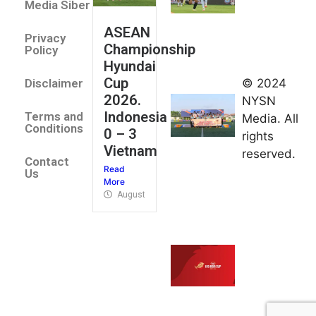
All Stars
Media Siber
August 2,
ASEAN
2026
Privacy
Championship
Jateng
Policy
Hyundai
juara
Cup
© 2024
Disclaimer
umum
2026.
NYSN
Kejurnas
Indonesia
Terms and
Media. All
Panahan
Conditions
0 – 3
rights
Junior di
Vietnam
reserved.
Kudus
Contact
Read
August 1,
Us
More
2026
August 4, 2026
FIBA U18
Asia Cup
2026
tetapkan
jadwal da
pembagia
grup