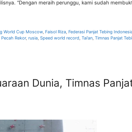
ilisnya. “Dengan meraih perunggu, kami sudah membukt
ng World Cup Moscow
,
Faisol Riza
,
Federasi Panjat Tebing Indonesia
,
Pecah Rekor
,
rusia
,
Speed world record
,
Tai’an
,
Timnas Panjat Teb
juaraan Dunia, Timnas Panja