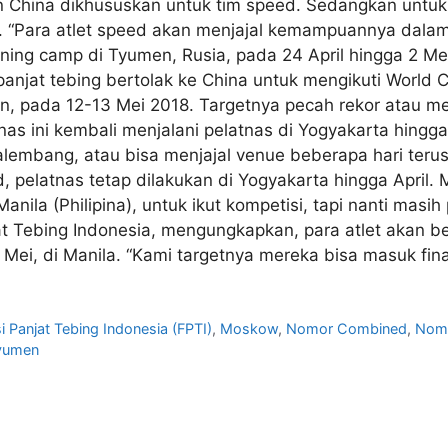
 China dikhususkan untuk tim speed. Sedangkan untuk 
a. “Para atlet speed akan menjajal kemampuannya dala
ining camp di Tyumen, Rusia, pada 24 April hingga 2 Mei 
panjat tebing bertolak ke China untuk mengikuti World C
n, pada 12-13 Mei 2018. Targetnya pecah rekor atau me
as ini kembali menjalani pelatnas di Yogyakarta hingga J
embang, atau bisa menjajal venue beberapa hari terus k
, pelatnas tetap dilakukan di Yogyakarta hingga April
nila (Philipina), untuk ikut kompetisi, tapi nanti masih
t Tebing Indonesia, mengungkapkan, para atlet akan be
ei, di Manila. “Kami targetnya mereka bisa masuk final,
i Panjat Tebing Indonesia (FPTI)
,
Moskow
,
Nomor Combined
,
Nom
yumen