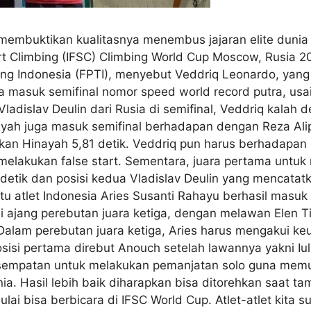
 membuktikan kualitasnya menembus jajaran elite duni
ort Climbing (IFSC) Climbing World Cup Moscow, Rusia 20
ing Indonesia (FPTI), menyebut Veddriq Leonardo, yang
 masuk semifinal nomor speed world record putra, us
dislav Deulin dari Rusia di semifinal, Veddriq kalah 
nayah juga masuk semifinal berhadapan dengan Reza Ali
gkan Hinayah 5,81 detik. Veddriq pun harus berhadapa
melakukan false start. Sementara, juara pertama untuk 
etik dan posisi kedua Vladislav Deulin yang mencatatkan
u atlet Indonesia Aries Susanti Rahayu berhasil masuk s
ni ajang perebutan juara ketiga, dengan melawan Elen T
 Dalam perebutan juara ketiga, Aries harus mengakui k
osisi pertama direbut Anouch setelah lawannya yakni Iu
empatan untuk melakukan pemanjatan solo guna memuas
a. Hasil lebih baik diharapkan bisa ditorehkan saat tam
ai bisa berbicara di IFSC World Cup. Atlet-atlet kita su