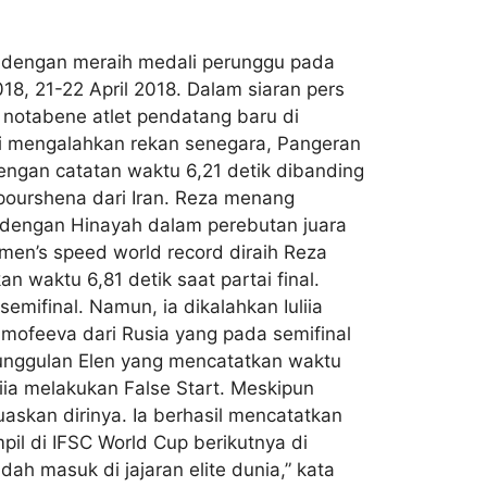
a dengan meraih medali perunggu pada
18, 21-22 April 2018. Dalam siaran pers
 notabene atlet pendatang baru di
ai mengalahkan rekan senegara, Pangeran
dengan catatan waktu 6,21 detik dibanding
pourshena dari Iran. Reza menang
n dengan Hinayah dalam perebutan juara
men’s speed world record diraih Reza
 waktu 6,81 detik saat partai final.
emifinal. Namun, ia dikalahkan Iuliia
imofeeva dari Rusia yang pada semifinal
eunggulan Elen yang mencatatkan waktu
liia melakukan False Start. Meskipun
kan dirinya. Ia berhasil mencatatkan
pil di IFSC World Cup berikutnya di
dah masuk di jajaran elite dunia,” kata