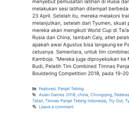
menyebut pemusatan latihan di Rusia dan
melakukan sesi latihan ditempat berbed
23 April. Setelah itu, mereka melakoni tra
melanjutkan, setelah dari Tyumen, skuat 
mereka akan mengikuti World Cup di Tai’a
Rusia dan China, tambah Caly, atlet pelatn
apakah awal Agustus bisa langsung ke Pal
cetusnya. Sementara, untuk tim combined
Kamboja. “Mereka juga diproyeksikan ke Ma
Budi, Pelatih Tim Combined Timnas Panja
Bouldering Competition 2018, pada 19-20 M
Featured
,
Panjat Tebing
Asian Games 2018
,
china
,
Chongqing
,
Federas
Tai’an
,
Timnas Panjat Tebing Indonesia
,
Try Out
,
T
Leave a comment