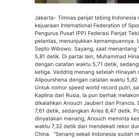
Jakarta- Timnas panjat tebing Indonesia
kejuaraan International Federation of Sp
Pengurus Pusat (PP) Federasi Panjat Teb
pelantas, menunjukkan kemampuannya. Ia
Septo Wibowo. Sayang, saat menantang Vla
5,81 detik. Di partai lain, Muhammad Hi
dengan catatan waktu 5,71 detik, sedan
ketiga. Veddriq menang setelah Hinayah 
Alipourshena dengan catatan waktu 5,82 d
Untuk nomor speed world record putri, sat
Kaplina dari Rusia. Ia pun berhak melako
dikalahkan Anouch Jaubert dari Prancis.
7,61 detik, sedangkan Aries 8,47 detik. P
dinyatakan menang, Anouch meminta kes
waktu 7,32 detik dan mendekati rekor duni
China. “Senang sekali Indonesia sudah mul