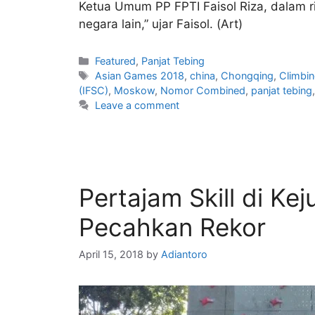
Ketua Umum PP FPTI Faisol Riza, dalam r
negara lain,” ujar Faisol. (Art)
Featured
,
Panjat Tebing
Asian Games 2018
,
china
,
Chongqing
,
Climbi
(IFSC)
,
Moskow
,
Nomor Combined
,
panjat tebing
Leave a comment
Pertajam Skill di Ke
Pecahkan Rekor
April 15, 2018
by
Adiantoro