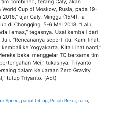
tim combined, terang Caly, akan
m World Cup di Moskow, Rusia, pada 19-
2018,” ujar Caly, Minggu (15/4). Ia
up di Chongqing, 5-6 Mei 2018. “Lalu,
dali emas,” tegasnya. Usai kembali dari
uli. “Rencananya seperti itu. Kami lihat,
embali ke Yogyakarta. Kita Lihat nanti,”
. Mereka bakal menggelar TC bersama tim
 pertengahan Mei,” tukasnya. Triyanto
rsaing dalam Kejuaraan Zero Gravity
” tutup Triyanto. (Adt)
or Speed
,
panjat tebing
,
Pecah Rekor
,
rusia
,