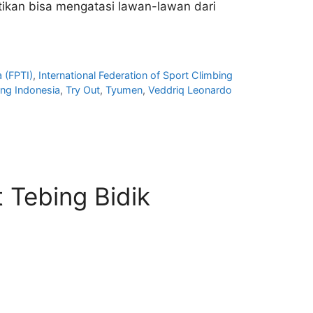
ikan bisa mengatasi lawan-lawan dari
 (FPTI)
,
International Federation of Sport Climbing
ing Indonesia
,
Try Out
,
Tyumen
,
Veddriq Leonardo
t Tebing Bidik