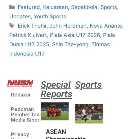
Featured
,
Kejuaraan
,
Sepakbola
,
Sports
,
Updates
,
Youth Sports
Erick Thohir
,
John Herdman
,
Nova Arianto
,
Patrick Kluivert
,
Piala Asia U17 2026
,
Piala
Dunia U17 2025
,
Shin Tae-yong
,
Timnas
Indonesia U17
Special
Sports
Reports
Redaksi
Aston
Villa 3 -1
Pedoman
Indonesia
Pemberitaan
All Stars
Media Siber
August 2,
ASEAN
2026
Privacy