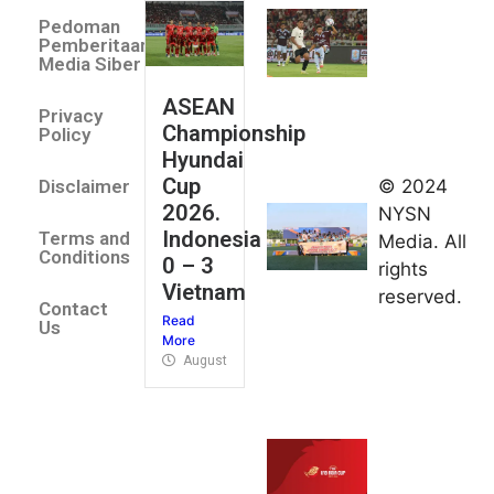
Villa 3 -1
Pedoman
Indonesia
Pemberitaan
All Stars
Media Siber
August 2,
ASEAN
2026
Privacy
Championship
Jateng
Policy
Hyundai
juara
Cup
© 2024
Disclaimer
umum
2026.
NYSN
Kejurnas
Indonesia
Terms and
Media. All
Panahan
Conditions
0 – 3
rights
Junior di
Vietnam
reserved.
Kudus
Contact
Read
August 1,
Us
More
2026
August 4, 2026
FIBA U18
Asia Cup
2026
tetapkan
jadwal da