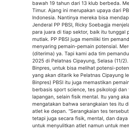
bawah 19 tahun dari 13 klub berbeda. Mer
Timur. Ajang ini merupakan upaya dari P
Indonesia. Nantinya mereka bisa mendapat
Jenderal PP PBSI, Ricky Soebagja menjela
para juara di tiap sektor, baik itu tungg
mutlak. PP PBSI juga memiliki tim pemand
menyaring pemain-pemain potensial. Merek
(diterima) ya. Tapi kami ada tim peman
2025 di Pelatnas Cipayung, Selasa (11/2
Binpres, untuk bisa melihat potensi-pote
yang akan ditarik ke Pelatnas Cipayung 
Binpres) PBSI itu juga memastikan pemain 
berbasis sport science, tes psikologi dan 
lapangan, selain fisik mental. Itu yang ak
mengatakan bahwa serangkaian tes itu d
atlet ke depan. “Serangkaian tes tersebu
tetapi juga secara fisik, mental, dan day
untuk menyulitkan atlet namun untuk mema