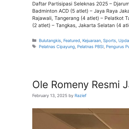
Daftar Partisipasi Seleknas 2025 – Djarum
Badminton ACD (5 atlet) – Jaya Raya Jakar
Rajawali, Tangerang (4 atlet) – Pelatkot 
(2 atlet) – Tangkas, Jakarta Selatan (4 at
Bulutangkis
,
Featured
,
Kejuaraan
,
Sports
,
Upda
Pelatnas Cipayung
,
Pelatnas PBSI
,
Pengurus Pu
Ole Romeny Resmi J
February 13, 2025
by
Razief