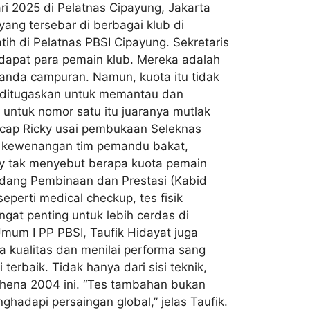
ri 2025 di Pelatnas Cipayung, Jakarta
ang tersebar di berbagai klub di
ih di Pelatnas PBSI Cipayung. Sekretaris
didapat para pemain klub. Mereka adalah
n ganda campuran. Namun, kuota itu tidak
ng ditugaskan untuk memantau dan
 untuk nomor satu itu juaranya mutlak
ucap Ricky usai pembukaan Seleknas
ada kewenangan tim pemandu bakat,
icky tak menyebut berapa kuota pemain
Bidang Pembinaan dan Prestasi (Kabid
eperti medical checkup, tes fisik
angat penting untuk lebih cerdas di
a Umum I PP PBSI, Taufik Hidayat juga
kualitas dan menilai performa sang
rbaik. Tidak hanya dari sisi teknik,
 Athena 2004 ini. “Tes tambahan bukan
hadapi persaingan global,” jelas Taufik.