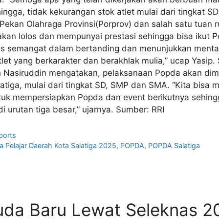
ingga, tidak kekurangan stok atlet mulai dari tingkat 
u Pekan Olahraga Provinsi(Porprov) dan salah satu tuan
akan lolos dan mempunyai prestasi sehingga bisa ikut Po
s semangat dalam bertanding dan menunjukkan mental j
tlet yang berkarakter dan berakhlak mulia,” ucap Yasi
h Nasiruddin mengatakan, pelaksanaan Popda akan dimu
alatiga, mulai dari tingkat SD, SMP dan SMA. “Kita bi
untuk mempersiapkan Popda dan event berikutnya sehing
i urutan tiga besar,” ujarnya. Sumber: RRI
ports
 Pelajar Daerah Kota Salatiga 2025
,
POPDA
,
POPDA Salatiga
uda Baru Lewat Seleknas 2