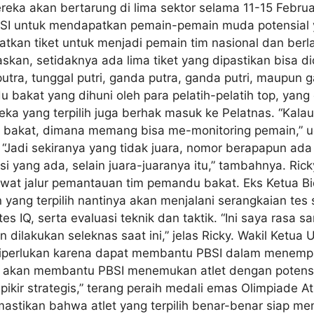
eka akan bertarung di lima sektor selama 11-15 Februa
BSI untuk mendapatkan pemain-pemain muda potensial y
kan tiket untuk menjadi pemain tim nasional dan berlat
skan, setidaknya ada lima tiket yang dipastikan bisa 
al putra, tunggal putri, ganda putra, ganda putri, maupu
u bakat yang dihuni oleh para pelatih-pelatih top, ya
a yang terpilih juga berhak masuk ke Pelatnas. “Kalau
du bakat, dimana memang bisa me-monitoring pemain,” 
). “Jadi sekiranya yang tidak juara, nomor berapapun 
nsi yang ada, selain juara-juaranya itu,” tambahnya. R
lewat jalur pemantauan tim pemandu bakat. Eks Ketua 
yang terpilih nantinya akan menjalani serangkaian tes s
tes IQ, serta evaluasi teknik dan taktik. “Ini saya rasa s
an dilakukan seleknas saat ini,” jelas Ricky. Wakil Ketu
iperlukan karena dapat membantu PBSI dalam menempa 
t akan membantu PBSI menemukan atlet dengan potensi te
a pikir strategis,” terang peraih medali emas Olimpiade
stikan bahwa atlet yang terpilih benar-benar siap meng