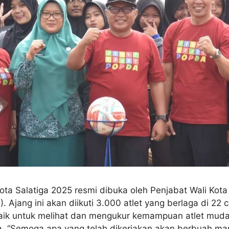
ta Salatiga 2025 resmi dibuka oleh Penjabat Wali Kota
. Ajang ini akan diikuti 3.000 atlet yang berlaga di 2
aik untuk melihat dan mengukur kemampuan atlet muda d
da. “Semoga apa yang telah dikerjakan akan berbuah man