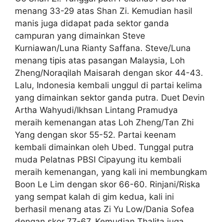
menang 33-29 atas Shan Zi. Kemudian hasil
manis juga didapat pada sektor ganda
campuran yang dimainkan Steve
Kurniawan/Luna Rianty Saffana. Steve/Luna
menang tipis atas pasangan Malaysia, Loh
Zheng/Noraqilah Maisarah dengan skor 44-43.
Lalu, Indonesia kembali unggul di partai kelima
yang dimainkan sektor ganda putra. Duet Devin
Artha Wahyudi/Ikhsan Lintang Pramudya
meraih kemenangan atas Loh Zheng/Tan Zhi
Yang dengan skor 55-52. Partai keenam
kembali dimainkan oleh Ubed. Tunggal putra
muda Pelatnas PBSI Cipayung itu kembali
meraih kemenangan, yang kali ini membungkam
Boon Le Lim dengan skor 66-60. Rinjani/Riska
yang sempat kalah di gim kedua, kali ini
berhasil menang atas Zi Yu Low/Dania Sofea
dengan skor 77-67. Kemudian Thalita juga