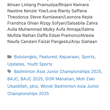
Ikhsan Lintang Pramudya/Rinjani Kwinara
Nastine Kenzie Yoe/Luna Rianty Saffana
Theodorus Steve Kurniawan/Leonora Keyla
Frandrica Ghian Rizqy Sofyan/Salsabila Zahra
Aulia Muhammad Mulky Aufa Atmaja/Salma
Mufida Raihan Daffa Edsel Pramono/Atresia
Naufa Candani Faizal Pangestu/Anju Siahaan
Bulutangkis
,
Featured
,
Kejuaraan
,
Sports
,
Updates
,
Youth Sports
Badminton Asia Junior Championships 2025
,
BAJC
,
BAJC 2025
,
GOR Manahan
,
Moh Zaki
Ubaidillah
,
pbsi
,
Wondr Badminton Asia Junior
Championships 2025