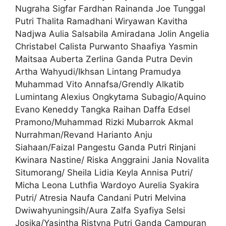
Nugraha Sigfar Fardhan Rainanda Joe Tunggal
Putri Thalita Ramadhani Wiryawan Kavitha
Nadjwa Aulia Salsabila Amiradana Jolin Angelia
Christabel Calista Purwanto Shaafiya Yasmin
Maitsaa Auberta Zerlina Ganda Putra Devin
Artha Wahyudi/Ikhsan Lintang Pramudya
Muhammad Vito Annafsa/Grendly Alkatib
Lumintang Alexius Ongkytama Subagio/Aquino
Evano Keneddy Tangka Raihan Daffa Edsel
Pramono/Muhammad Rizki Mubarrok Akmal
Nurrahman/Revand Harianto Anju
Siahaan/Faizal Pangestu Ganda Putri Rinjani
Kwinara Nastine/ Riska Anggraini Jania Novalita
Situmorang/ Sheila Lidia Keyla Annisa Putri/
Micha Leona Luthfia Wardoyo Aurelia Syakira
Putri/ Atresia Naufa Candani Putri Melvina
Dwiwahyuningsih/Aura Zalfa Syafiya Selsi
Josika/Yasintha Ristyna Putri Ganda Campuran